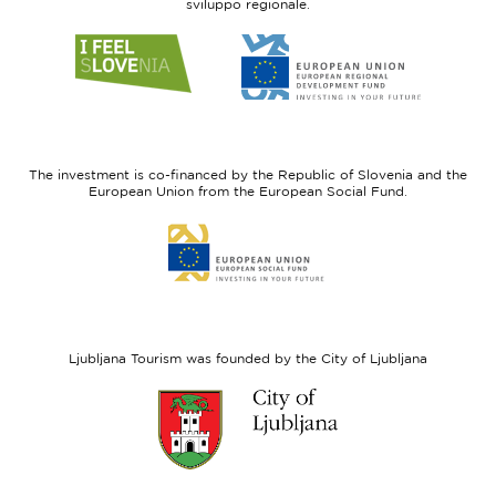
sviluppo regionale.
Link
Link
to
to
website
website
I
European
feel
Regional
Slovenia
Development
The investment is co-financed by the Republic of Slovenia and the
Fund
European Union from the European Social Fund.
Link
to
website
European
Social
Fund
Ljubljana Tourism was founded by the City of Ljubljana
Link