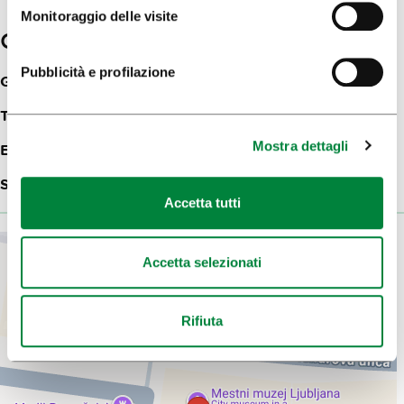
Monitoraggio delle visite
Contatti
Pubblicità e profilazione
Gosposka ulica 15
1000
Ljubljana
Telefon:
+386 (0)1 24 12 500, +386 (0)1 24 12 506
Mostra dettagli
E-mail:
info@mgml.si
Sito web:
Museo civico di Lubiana – MGML
Accetta tutti
Accetta selezionati
Rifiuta