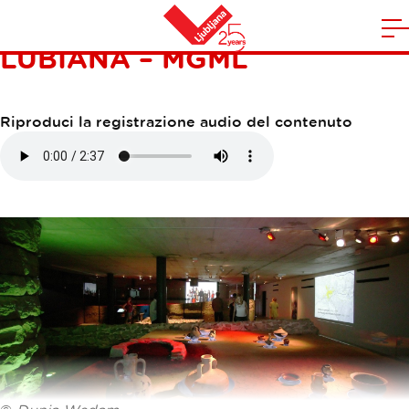
MUSEO CIVICO DI
A
LUBIANA – MGML
la
Casa
n
m
Riproduci la registrazione audio del contenuto