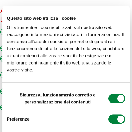
ACCESSIBILE ALLE PERSONE CON
DISABILITÀ MOTORIE
Questo sito web utilizza i cookie
Gli strumenti e i cookie utilizzati sul nostro sito web
Percorso dal parcheggio/mezzi pubblici alla struttura
raccolgono informazioni sui visitatori in forma anonima. Il
percorribile da persone disabili
consenso all’uso dei cookie ci permette di garantire il
Ingresso adattato per persone con disabilità motorie
funzionamento di tutte le funzioni del sito web, di adattare
alcuni contenuti alle vostre specifiche esigenze e di
Servizi igienici adattati e accessibili a persone con
migliorare continuamente il sito web analizzando le
disabilità motorie
vostre visite.
Accessibilità della struttura adatta a persone con disabilita
motorie (corridoi, scale, ascensore, ecc.)
Selezione
Spazio per eventi accessibile a persone con disabilità
Sicurezza, funzionamento corretto e
motorie
del
personalizzazione dei contenuti
consenso
Sportello informazioni/cassa accessibile a persone con
disabilità motorie
Preferenze