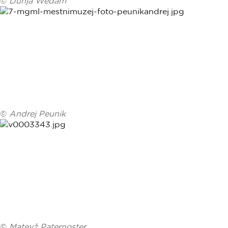
©
Dunja Wedam
©
Andrej Peunik
©
Matevž Paternoster