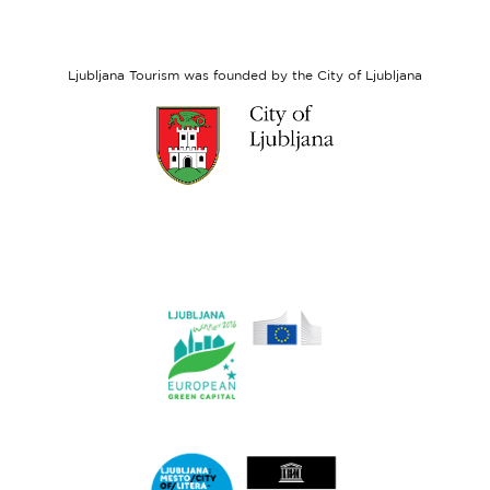
European
Social
Fund
Ljubljana Tourism was founded by the City of Ljubljana
Link
to
website
Ljubljana.si
Link
to
website
Ljubljana.si