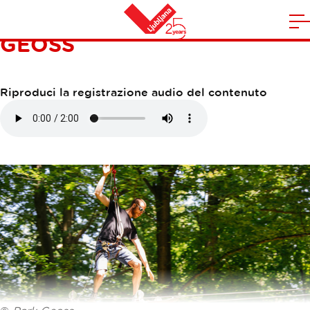
PARCO AVVENTURISTICO
A
GEOSS
la
Casa
n
m
Riproduci la registrazione audio del contenuto