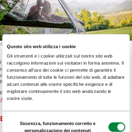
© Veronika Savnik
Questo sito web utilizza i cookie
Gli strumenti e i cookie utilizzati sul nostro sito web
I letti sospesi in aria e le piattaforme tra i rami sono
raccolgono informazioni sui visitatori in forma anonima. Il
confortevoli e vi pongono al sicuro dagli insetti. Sono
consenso all’uso dei cookie ci permette di garantire il
disponibili tre piattaforme per dormire e tre letti sospesi.
funzionamento di tutte le funzioni del sito web, di adattare
Possono pernottare tra i rami fino a 16 persone alla volta.
alcuni contenuti alle vostre specifiche esigenze e di
migliorare continuamente il sito web analizzando le
Prenotate la vostra notte sugli alberi alla pagina web
vostre visite.
Alloggi sugli alberi
.
BIGLIETTO D'INGRESSO
Selezione
Sicurezza, funzionamento corretto e
del
personalizzazione dei contenuti
Adulti 20,00 €