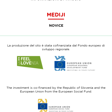
MEDIJI
NOVICE
La produzione del sito è stata cofinanziata dal Fondo europeo di
sviluppo regionale.
Link
Link
to
to
website
website
I
European
feel
Regional
Slovenia
Development
The investment is co-financed by the Republic of Slovenia and the
Fund
European Union from the European Social Fund.
Link
to
website