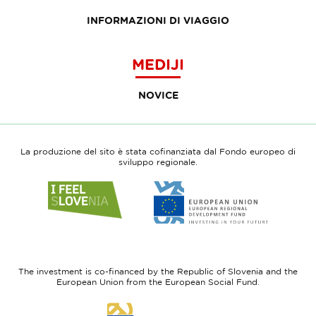
INFORMAZIONI DI VIAGGIO
MEDIJI
NOVICE
La produzione del sito è stata cofinanziata dal Fondo europeo di
sviluppo regionale.
Link
Link
to
to
website
website
I
European
feel
Regional
Slovenia
Development
The investment is co-financed by the Republic of Slovenia and the
Fund
European Union from the European Social Fund.
Link