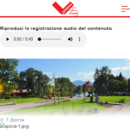
PARK ŠPICA
A
la
Casa
n
Riproduci la registrazione audio del contenuto
m
©
T. Bernik