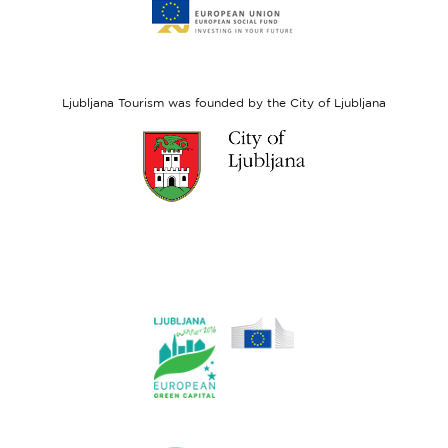
to
website
European
Social
Fund
Ljubljana Tourism was founded by the City of Ljubljana
Link
to
website
Ljubljana.si
Link
to