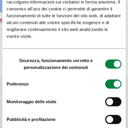
raccolgono informazioni sui visitatori in forma anonima. Il
consenso all’uso dei cookie ci permette di garantire il
funzionamento di tutte le funzioni del sito web, di adattare
Carta geografica
alcuni contenuti alle vostre specifiche esigenze e di
migliorare continuamente il sito web analizzando le
vostre visite.
Selezione
Sicurezza, funzionamento corretto e
del
personalizzazione dei contenuti
consenso
Preferenze
Aiutaci a migliorare il sito
Monitoraggio delle visite
Hai trovato le informazioni che cercavi?
Pubblicità e profilazione