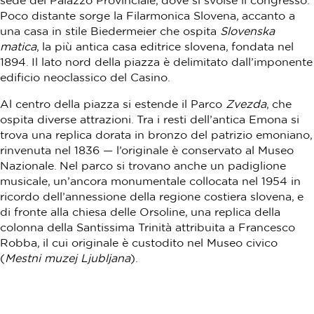
sede del Palazzo Provinciale, dove si svolse il congresso.
Poco distante sorge la Filarmonica Slovena, accanto a
una casa in stile Biedermeier che ospita
Slovenska
matica
, la più antica casa editrice slovena, fondata nel
1894. Il lato nord della piazza è delimitato dall’imponente
edificio neoclassico del Casino.
Al centro della piazza si estende il Parco
Zvezda
, che
ospita diverse attrazioni. Tra i resti dell’antica Emona si
trova una replica dorata in bronzo del patrizio emoniano,
rinvenuta nel 1836 — l’originale è conservato al Museo
Nazionale. Nel parco si trovano anche un padiglione
musicale, un’ancora monumentale collocata nel 1954 in
ricordo dell’annessione della regione costiera slovena, e
di fronte alla chiesa delle Orsoline, una replica della
colonna della Santissima Trinità attribuita a Francesco
Robba, il cui originale è custodito nel Museo civico
(
Mestni muzej Ljubljana
).