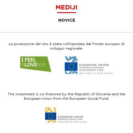
MEDIJI
NOVICE
La produzione del sito è stata cofinanziata dal Fondo europeo di
sviluppo regionale.
Link
Link
to
to
website
website
I
European
feel
Regional
Slovenia
Development
The investment is co-financed by the Republic of Slovenia and the
Fund
European Union from the European Social Fund.
Link
to
website
European