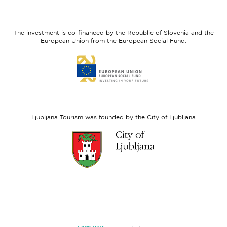
I
European
feel
Regional
Slovenia
Development
The investment is co-financed by the Republic of Slovenia and the
Fund
European Union from the European Social Fund.
Link
to
website
European
Social
Fund
Ljubljana Tourism was founded by the City of Ljubljana
Link
to
website
Ljubljana.si