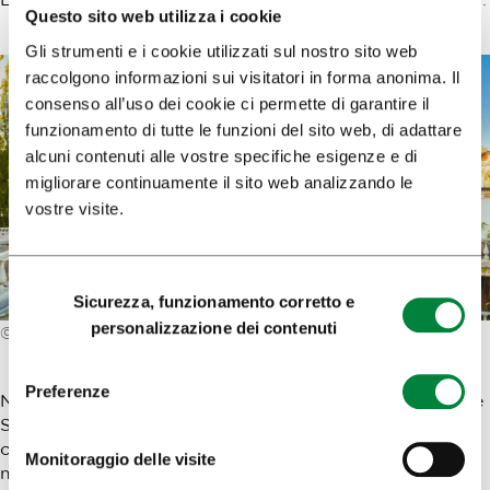
Questo sito web utilizza i cookie
Gli strumenti e i cookie utilizzati sul nostro sito web
raccolgono informazioni sui visitatori in forma anonima. Il
consenso all’uso dei cookie ci permette di garantire il
funzionamento di tutte le funzioni del sito web, di adattare
alcuni contenuti alle vostre specifiche esigenze e di
migliorare continuamente il sito web analizzando le
vostre visite.
Selezione
Sicurezza, funzionamento corretto e
del
personalizzazione dei contenuti
© Matej Kastelic/ Mostphotos
consenso
Preferenze
Nel primo decennio del secolo XX fu ristrutturata, in stile
Sezession, la casa Hauptmann, e nello stesso periodo fu
costruita anche la casa Urbanc, il primo grande
Monitoraggio delle visite
magazzino lubianese e uno dei più bei palazzi in stile