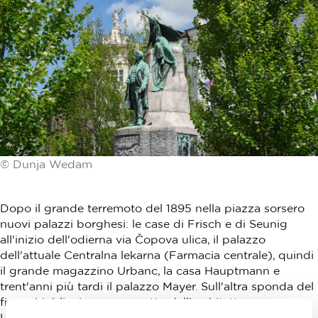
© Dunja Wedam
Dopo il grande terremoto del 1895 nella piazza sorsero
nuovi palazzi borghesi: le case di Frisch e di Seunig
all'inizio dell'odierna via Čopova ulica, il palazzo
dell'attuale Centralna lekarna (Farmacia centrale), quindi
il grande magazzino Urbanc, la casa Hauptmann e
trent'anni più tardi il palazzo Mayer. Sull'altra sponda del
fiume Ljubljanica, su progetto dell'architetto grazese
Leopold Theyer sorsero i palazzi Filipov dvorec e Kresija.