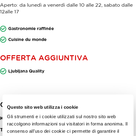
Aperto: da lunedì a venerdì dalle 10 alle 22, sabato dalle
12alle 17
Gastronomie raffinée
Cuisine du monde
OFFERTA AGGIUNTIVA
Ljubljana Quality
Contatti
Questo sito web utilizza i cookie
Gli strumenti e i cookie utilizzati sul nostro sito web
Koprska ulica 92
1000
Ljubljana
raccolgono informazioni sui visitatori in forma anonima. Il
Telefon:
+386 (0)1 244 16 34, +386 (0)40 551 155
consenso all’uso dei cookie ci permette di garantire il