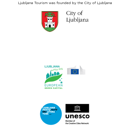
Fund
Ljubljana Tourism was founded by the City of Ljubljana
Link
to
website
Ljubljana.si
Link
to
website
Ljubljana.si
-
European
Green