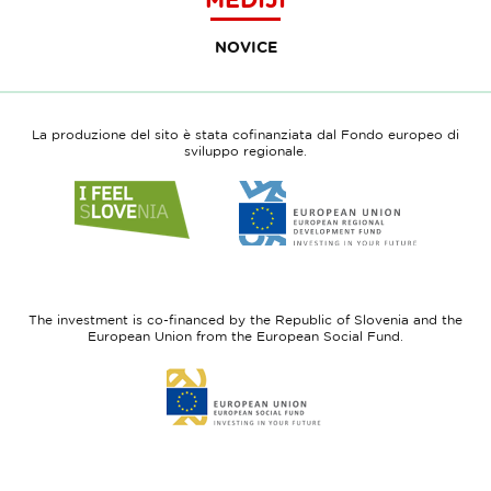
NOVICE
La produzione del sito è stata cofinanziata dal Fondo europeo di
sviluppo regionale.
Link
Link
to
to
website
website
I
European
feel
Regional
Slovenia
Development
The investment is co-financed by the Republic of Slovenia and the
Fund
European Union from the European Social Fund.
Link
to
website
European
Social