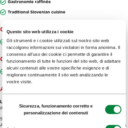
Gastronomie raffinée
Traditional Slovenian cuisine
OFFERTA GASTRONOMICA
Questo sito web utilizza i cookie
Gli strumenti e i cookie utilizzati sul nostro sito web
Taste Ljubljana
raccolgono informazioni sui visitatori in forma anonima. Il
consenso all’uso dei cookie ci permette di garantire il
OFFERTA AGGIUNTIVA
funzionamento di tutte le funzioni del sito web, di adattare
alcuni contenuti alle vostre specifiche esigenze e di
Ljubljana Quality
migliorare continuamente il sito web analizzando le
vostre visite.
APPUNTI
Lingue di comunicazione:
sloveno, inglese, tedesco,
Selezione
Sicurezza, funzionamento corretto e
italiano.
del
personalizzazione dei contenuti
consenso
Sono gradite le prenotazioni.
Accessibile alle persone in sedia a rotelle o con difficoltà