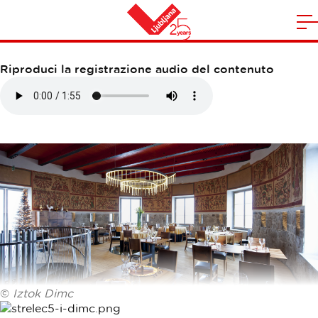
RISTORANTE STRELEC
A
la
Casa
n
Riproduci la registrazione audio del contenuto
m
©
Iztok Dimc