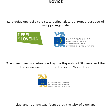
NOVICE
La produzione del sito è stata cofinanziata dal Fondo europeo di
sviluppo regionale.
Link
Link
to
to
website
website
I
European
feel
Regional
Slovenia
Development
The investment is co-financed by the Republic of Slovenia and the
Fund
European Union from the European Social Fund.
Link
to
website
European
Social
Fund
Ljubljana Tourism was founded by the City of Ljubljana