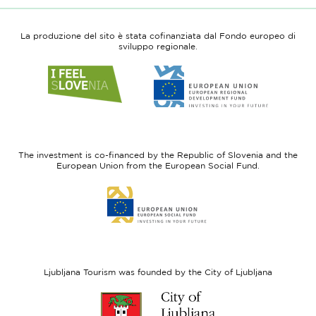
La produzione del sito è stata cofinanziata dal Fondo europeo di
sviluppo regionale.
Link
Link
to
to
website
website
I
European
feel
Regional
Slovenia
Development
The investment is co-financed by the Republic of Slovenia and the
Fund
European Union from the European Social Fund.
Link
to
website
European
Social
Fund
Ljubljana Tourism was founded by the City of Ljubljana