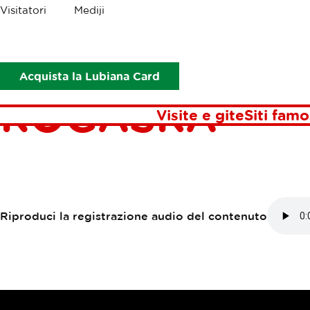
Briciole
Visitatori
Mediji
Punti di interesse
Salone di vendita Steklarna Rogaška
SALONE DI V
Acquista la Lubiana Card
ROGAŠKA
Visite e gite
Siti famo
Riproduci la registrazione audio del contenuto