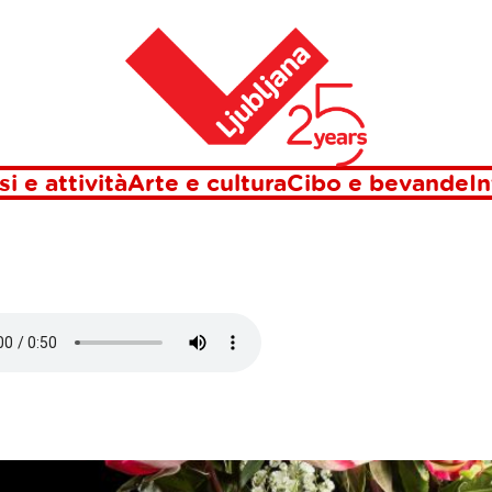
Casa
ENDITA STEKL
si e attività
Arte e cultura
Cibo e bevande
In