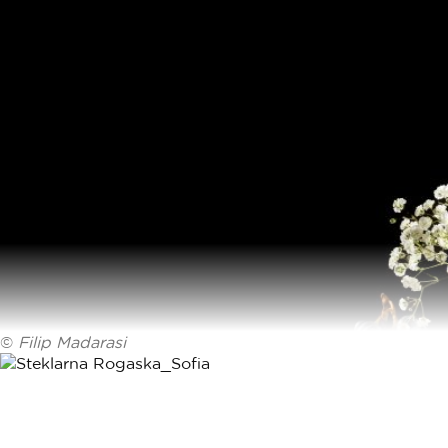
©
Filip Madarasi