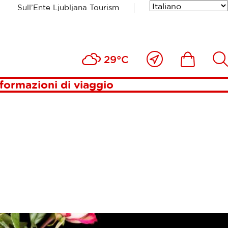
Sull’Ente Ljubljana Tourism
ARNA
Vicino
Includesde
Inc
29°C
a
me
formazioni di viaggio