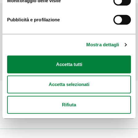
Monitoraggio delle visite
Pubblicità e profilazione
Aiutaci a migliorare il sito
Hai trovato le informazioni che cercavi?
Mostra dettagli
SÌ
No
Accetta tutti
Accetta selezionati
Rifiuta
Iscriviti alla
newsletter