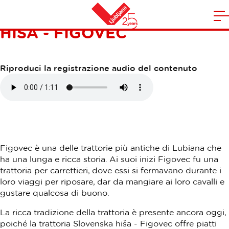
TRATTORIA SLOVENSKA
A
HIŠA - FIGOVEC
la
Casa
n
m
Riproduci la registrazione audio del contenuto
Figovec è una delle trattorie più antiche di Lubiana che
ha una lunga e ricca storia. Ai suoi inizi Figovec fu una
trattoria per carrettieri, dove essi si fermavano durante i
loro viaggi per riposare, dar da mangiare ai loro cavalli e
gustare qualcosa di buono.
La ricca tradizione della trattoria è presente ancora oggi,
poiché la trattoria Slovenska hiša - Figovec offre piatti