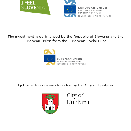
Link
Link
to
to
website
website
I
European
feel
Regional
Slovenia
Development
The investment is co-financed by the Republic of Slovenia and the
Fund
European Union from the European Social Fund.
Link
to
website
European
Social
Fund
Ljubljana Tourism was founded by the City of Ljubljana
Link
to
website