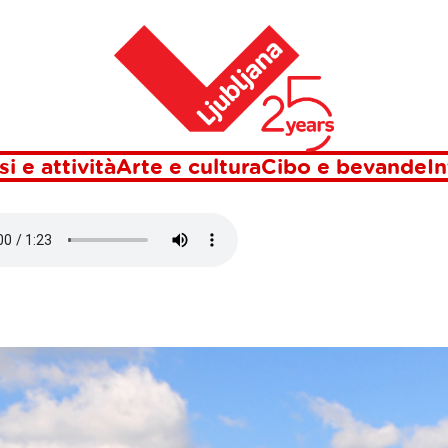
Casa
ISTAN LUNGO
si e attività
Arte e cultura
Cibo e bevande
In