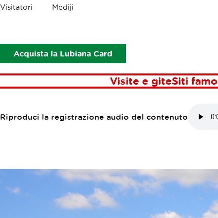
Briciole
Visitatori
Mediji
Punti di interesse
Trnovski pristan lungofiume
TRNOVSKI PR
Acquista la Lubiana Card
Visite e gite
Siti famo
Riproduci la registrazione audio del contenuto