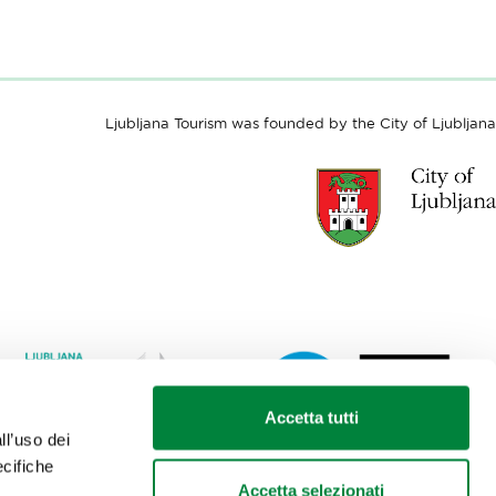
Ljubljana Tourism was founded by the City of Ljubljana
Accetta tutti
ll’uso dei
Link
Lin
ecifiche
to
to
Accetta selezionati