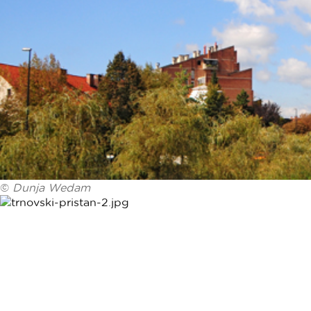
©
Dunja Wedam