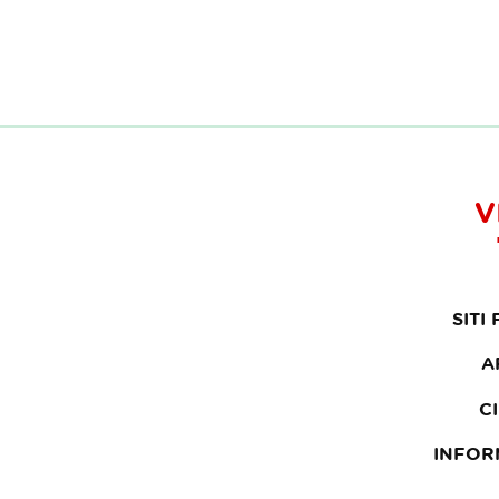
V
SITI
A
C
INFOR