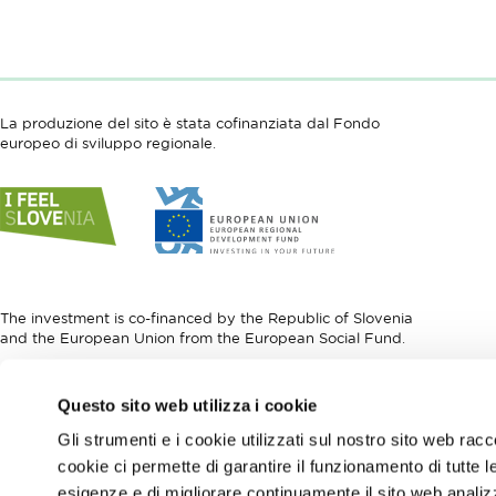
La produzione del sito è stata cofinanziata dal Fondo
europeo di sviluppo regionale.
Link
Link
to
to
website
website
I
European
feel
Regional
Slovenia
Development
The investment is co-financed by the Republic of Slovenia
Fund
and the European Union from the European Social Fund.
Link
Questo sito web utilizza i cookie
to
website
Gli strumenti e i cookie utilizzati sul nostro sito web rac
European
cookie ci permette di garantire il funzionamento di tutte l
Social
esigenze e di migliorare continuamente il sito web analizz