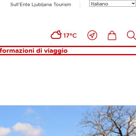
Sull’Ente Ljubljana Tourism
FIUME
Vicino
Includesde
Inc
17°C
a
me
formazioni di viaggio