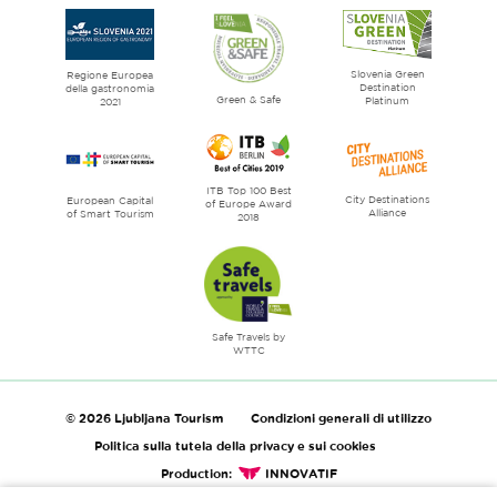
Ljubljana
City
of
Slovenia Green
literature
Regione Europea
Destination
della gastronomia
Green & Safe
Platinum
2021
ITB Top 100 Best
City Destinations
European Capital
of Europe Award
Alliance
of Smart Tourism
2018
Safe Travels by
WTTC
© 2026 Ljubljana Tourism
Condizioni generali di utilizzo
Politica sulla tutela della privacy e sui cookies
Production:
INNOVATIF