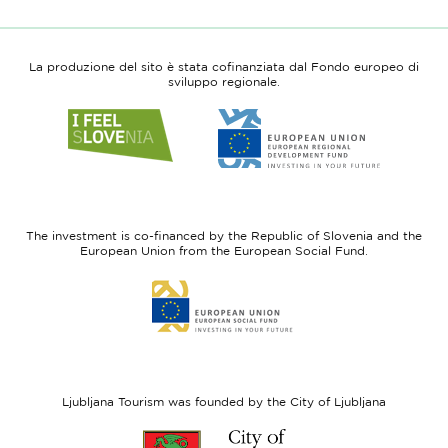
La produzione del sito è stata cofinanziata dal Fondo europeo di
sviluppo regionale.
Link
Link
to
to
website
website
I
European
feel
Regional
Slovenia
Development
The investment is co-financed by the Republic of Slovenia and the
Fund
European Union from the European Social Fund.
Link
to
website
European
Social
Fund
Ljubljana Tourism was founded by the City of Ljubljana