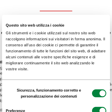
La Città dell'Acqua Atlantis, più volte scelta come la
migliore piscina della Slovenia, offre esperienze nel
Questo sito web utilizza i cookie
Mondo delle Piscine delle Meraviglie e relax nel
rinnovato Wellness Atlantis, indipendentemente dalle
Gli strumenti e i cookie utilizzati sul nostro sito web
condizioni meteorologiche (7 giorni su 7, tutto
raccolgono informazioni sui visitatori in forma anonima. Il
l'anno).
consenso all’uso dei cookie ci permette di garantire il
funzionamento di tutte le funzioni del sito web, di adattare
alcuni contenuti alle vostre specifiche esigenze e di
Il Mondo delle Piscine delle Meraviglie
affascina tutti
migliorare continuamente il sito web analizzando le
gli amanti del tempo libero attivo con piscine interne ed
vostre visite.
esterne, quattro scivoli, una grotta sotterranea, una
piscina con onde, un parco giochi d'acqua e una piscina
per bambini. È anche la destinazione ideale per le attività
Selezione
per bambini durante le vacanze, le feste di compleanno e
Sicurezza, funzionamento corretto e
del
le lezioni di nuoto per bambini di tutte le età: neonati,
personalizzazione dei contenuti
consenso
bambini piccoli e scolari.
Il rinnovato
Wellness Atlantis
invita al relax e al
Preferenze