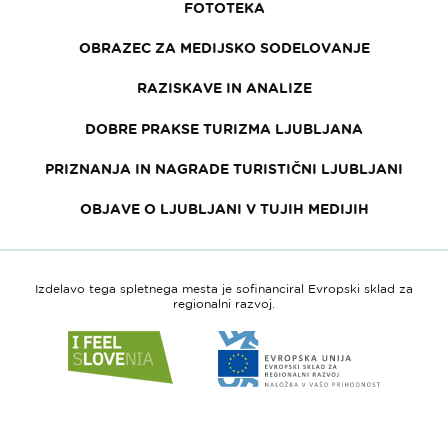
FOTOTEKA
OBRAZEC ZA MEDIJSKO SODELOVANJE
RAZISKAVE IN ANALIZE
DOBRE PRAKSE TURIZMA LJUBLJANA
PRIZNANJA IN NAGRADE TURISTIČNI LJUBLJANI
OBJAVE O LJUBLJANI V TUJIH MEDIJIH
Izdelavo tega spletnega mesta je sofinanciral Evropski sklad za
regionalni razvoj.
Link
Link
do
do
spletne
spletne
strani
strani
I
Evropska
feel
unija