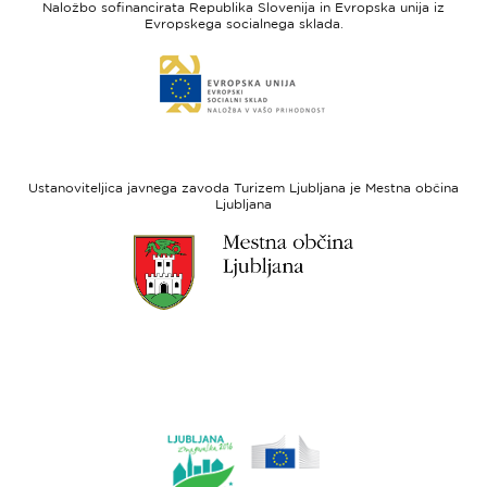
Naložbo sofinancirata Republika Slovenija in Evropska unija iz
Slovenia
-
Evropskega socialnega sklada.
Evropski
Link
sklad
do
za
spletne
regionalni
strani
razvoj
Evropski
socialni
Ustanoviteljica javnega zavoda Turizem Ljubljana je Mestna občina
sklad
Ljubljana
Link
do
spletne
strani
Ljubljana.si