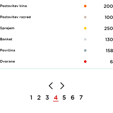
200
Postavitev kino
100
Postavitev razred
250
Sprejem
130
Banket
158
Površina
6
Dvorane
Nazaj
Naprej
Paginacija
1
2
3
4
5
6
7