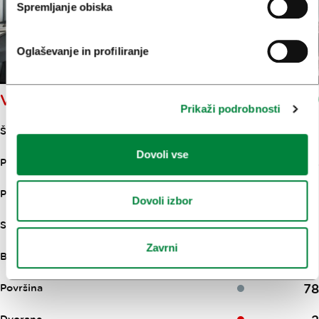
Spremljanje obiska
Oglaševanje in profiliranje
VANDER URBANI RESORT
Prikaži podrobnosti
16
Število hotelskih sob
Dovoli vse
45
Postavitev kino
20
Postavitev razred
Dovoli izbor
70
Sprejem
Zavrni
40
Banket
78
Površina