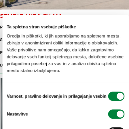
STUDIO VIBA FILMA
Ta spletna stran vsebuje piškotke
45
Postavitev razred
Orodja in piškotki, ki jih uporabljamo na spletnem mestu,
600
Sprejem
zbirajo v anonimizirani obliki informacije o obiskovalcih.
Vaše privolitve nam omogočajo, da lahko zagotovimo
665
Površina
delovanje vseh funkcij spletnega mesta, določene vsebine
prilagodimo posebej za vas in z analizo obiska spletno
3
Dvorane
mesto stalno izboljšujemo.
Izbira
Varnost, pravilno delovanje in prilagajanje vsebin
soglasja
Nastavitve