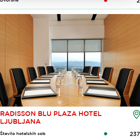
2
Dvorane
RADISSON BLU PLAZA HOTEL
LJUBLJANA
237
Število hotelskih sob