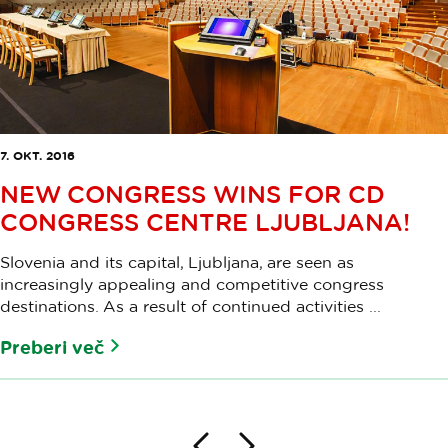
7. OKT. 2016
NEW CONGRESS WINS FOR CD
CONGRESS CENTRE LJUBLJANA!
Slovenia and its capital, Ljubljana, are seen as
increasingly appealing and competitive congress
destinations. As a result of continued activities ...
Preberi več
Nazaj
Naprej
Paginacija