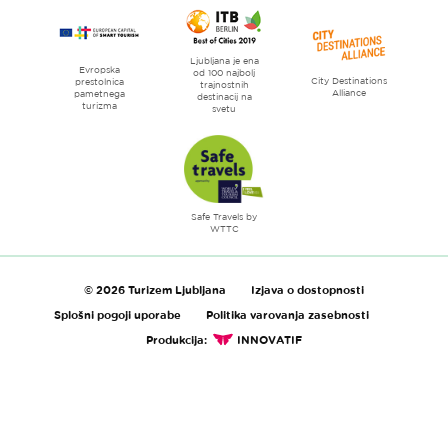
Ljubljana je ena
Evropska
od 100 najbolj
City Destinations
prestolnica
trajnostnih
Alliance
pametnega
destinacij na
turizma
svetu
Safe Travels by
WTTC
© 2026 Turizem Ljubljana
Izjava o dostopnosti
Splošni pogoji uporabe
Politika varovanja zasebnosti
Produkcija:
INNOVATIF