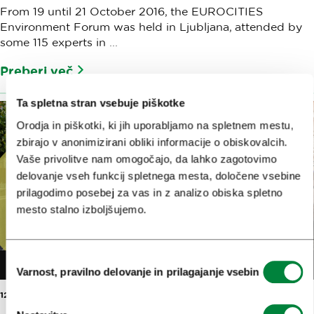
From 19 until 21 October 2016, the EUROCITIES
Environment Forum was held in Ljubljana, attended by
some 115 experts in ...
Preberi več
Ta spletna stran vsebuje piškotke
Orodja in piškotki, ki jih uporabljamo na spletnem mestu,
zbirajo v anonimizirani obliki informacije o obiskovalcih.
Vaše privolitve nam omogočajo, da lahko zagotovimo
delovanje vseh funkcij spletnega mesta, določene vsebine
prilagodimo posebej za vas in z analizo obiska spletno
mesto stalno izboljšujemo.
Izbira
Varnost, pravilno delovanje in prilagajanje vsebin
soglasja
12. OKT. 2016