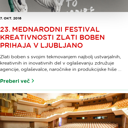
7. OKT. 2016
23. MEDNARODNI FESTIVAL
KREATIVNOSTI ZLATI BOBEN
PRIHAJA V LJUBLJANO
Zlati boben s svojim tekmovanjem najbolj ustvarjalnih,
kreativnih in inovativnih del v oglaševanju združuje
agencije, oglaševalce, naročnike in produkcijske hiše ...
Preberi več