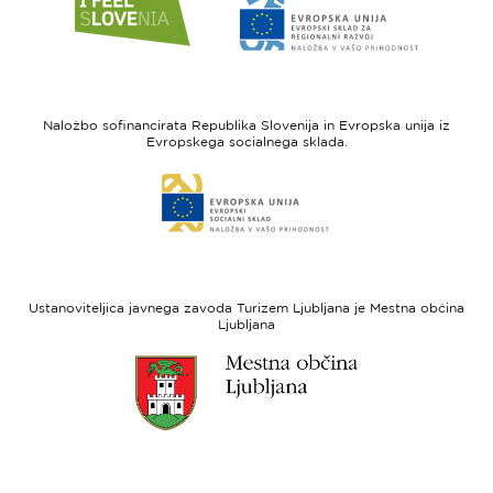
do
do
spletne
spletne
strani
strani
I
Evropska
feel
unija
Naložbo sofinancirata Republika Slovenija in Evropska unija iz
Slovenia
-
Evropskega socialnega sklada.
Evropski
Link
sklad
do
za
spletne
regionalni
strani
razvoj
Evropski
socialni
Ustanoviteljica javnega zavoda Turizem Ljubljana je Mestna občina
sklad
Ljubljana
Link
do
spletne