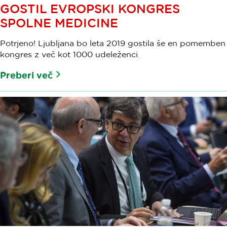
GOSTIL EVROPSKI KONGRES
SPOLNE MEDICINE
Potrjeno! Ljubljana bo leta 2019 gostila še en pomemben
kongres z več kot 1000 udeleženci.
Preberi več