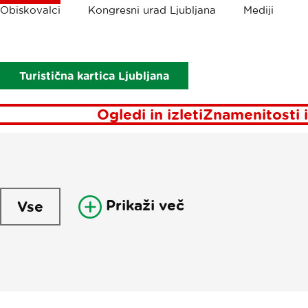
Drobtinice
Obiskovalci
Kongresni urad Ljubljana
Mediji
Obiskovalci
Aktualno
Pisma iz Ljubljane
P
Turistična kartica Ljubljana
Ogledi in izleti
Znamenitosti i
Prikaži več
Vse