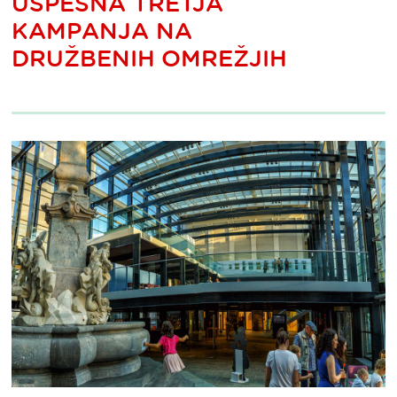
USPEŠNA TRETJA
KAMPANJA NA
DRUŽBENIH OMREŽJIH