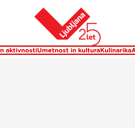
Domov
isma iz Ljublja
n aktivnosti
Umetnost in kultura
Kulinarika
A