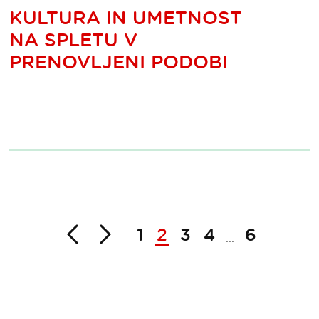
KULTURA IN UMETNOST
NA SPLETU V
PRENOVLJENI PODOBI
Nazaj
Naprej
1
2
3
4
6
...