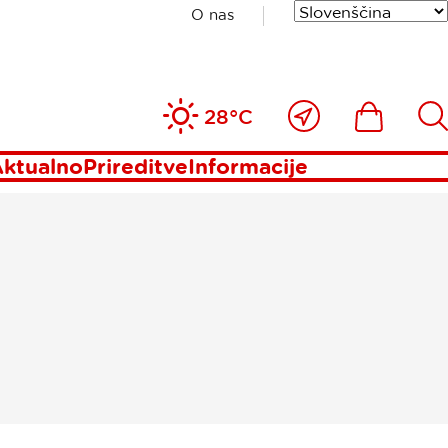
O nas
ne
Blizu
Ikona
Išči
28°C
mene
ktualno
Prireditve
Informacije