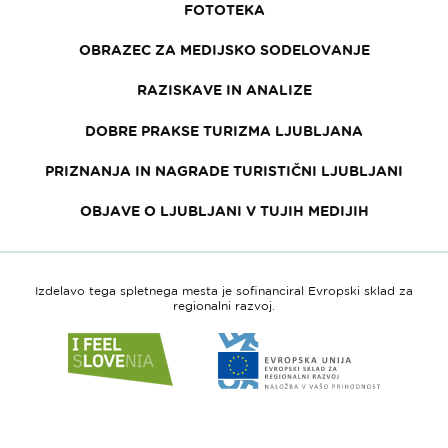
FOTOTEKA
OBRAZEC ZA MEDIJSKO SODELOVANJE
RAZISKAVE IN ANALIZE
DOBRE PRAKSE TURIZMA LJUBLJANA
PRIZNANJA IN NAGRADE TURISTIČNI LJUBLJANI
OBJAVE O LJUBLJANI V TUJIH MEDIJIH
Izdelavo tega spletnega mesta je sofinanciral Evropski sklad za
regionalni razvoj.
Link
Link
do
do
spletne
spletne
strani
strani
I
Evropska
feel
unija