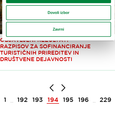
Dovoli izbor
Zavrni
OBJAVLJENI REZULTATI
RAZPISOV ZA SOFINANCIRANJE
TURISTIČNIH PRIREDITEV IN
DRUŠTVENE DEJAVNOSTI
Nazaj
Naprej
Paginacija
1
192
193
194
195
196
229
...
...