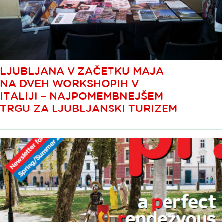
LJUBLJANA V ZAČETKU MAJA
NA DVEH WORKSHOPIH V
ITALIJI – NAJPOMEMBNEJŠEM
TRGU ZA LJUBLJANSKI TURIZEM