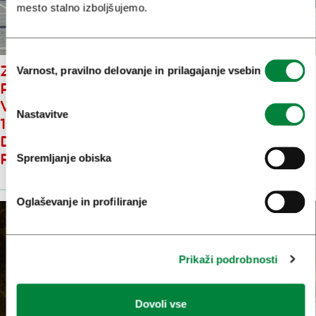
mesto stalno izboljšujemo.
Izbira
Z APRILOM V LJUBLJANI
Varnost, pravilno delovanje in prilagajanje vsebin
soglasja
POLETNI URNIKI IZLETOV –
VSAK DAN NA VOLJO MED 5 IN
Nastavitve
14 RAZLIČNIH ORGANIZIRANIH
DOŽIVETIJ IZ LJUBLJANE PO
REGIJI IN SLOVENIJI
Spremljanje obiska
Oglaševanje in profiliranje
Prikaži podrobnosti
Dovoli vse