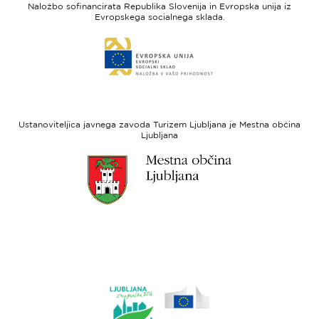
Naložbo sofinancirata Republika Slovenija in Evropska unija iz
Slovenia
-
Evropskega socialnega sklada.
Evropski
Link
sklad
do
za
spletne
regionalni
strani
razvoj
Evropski
socialni
Ustanoviteljica javnega zavoda Turizem Ljubljana je Mestna občina
sklad
Ljubljana
Link
do
spletne
strani
Ljubljana.si