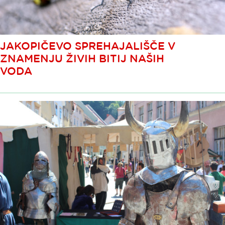
JAKOPIČEVO SPREHAJALIŠČE V
ZNAMENJU ŽIVIH BITIJ NAŠIH
VODA