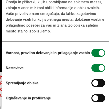
Orodja in piškotki, ki jih uporabljamo na spletnem mestu,
zbirajo v anonimizirani obliki informacije o obiskovalcih.
Vaše privolitve nam omogočajo, da lahko zagotovimo
delovanje vseh funkcij spletnega mesta, določene vsebine
prilagodimo posebej za vas in z analizo obiska spletno
mesto stalno izboljšujemo.
Izbira
Varnost, pravilno delovanje in prilagajanje vsebin
soglasja
Nastavitve
MENT LJUBLJANA BO
PONOVNO ODKRIVAL NOVA
Spremljanje obiska
GLASBENA IMENA IN POVEZAL
USTVARJALCE
Oglaševanje in profiliranje
16. feb. 2026