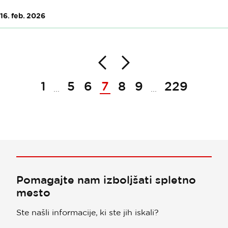
16. feb. 2026
Nazaj
Naprej
Paginacija
1
5
6
7
8
9
229
...
...
Pomagajte nam izboljšati spletno
mesto
Ste našli informacije, ki ste jih iskali?