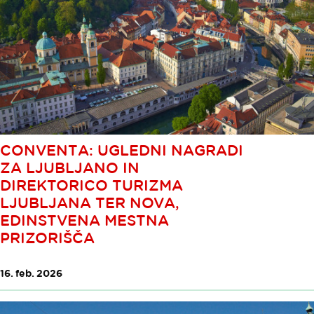
CONVENTA: UGLEDNI NAGRADI
ZA LJUBLJANO IN
DIREKTORICO TURIZMA
LJUBLJANA TER NOVA,
EDINSTVENA MESTNA
PRIZORIŠČA
16. feb. 2026