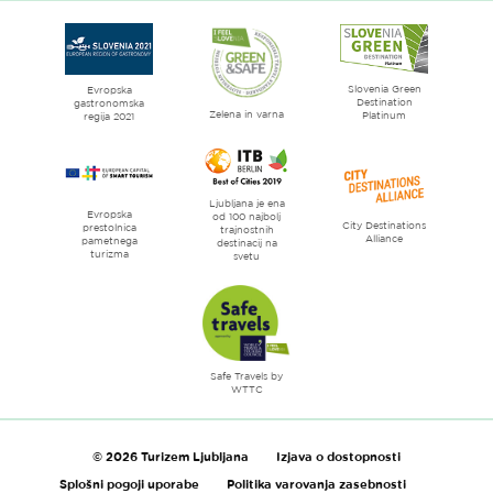
spletne
strani
Ljubljana
mesto
Slovenia Green
literature
Evropska
Destination
gastronomska
Zelena in varna
Platinum
regija 2021
Ljubljana je ena
Evropska
od 100 najbolj
City Destinations
prestolnica
trajnostnih
Alliance
pametnega
destinacij na
turizma
svetu
Safe Travels by
WTTC
© 2026 Turizem Ljubljana
Izjava o dostopnosti
Splošni pogoji uporabe
Politika varovanja zasebnosti