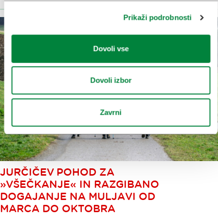
Prikaži podrobnosti
Dovoli vse
Dovoli izbor
Zavrni
JURČIČEV POHOD ZA
»VŠEČKANJE« IN RAZGIBANO
DOGAJANJE NA MULJAVI OD
MARCA DO OKTOBRA