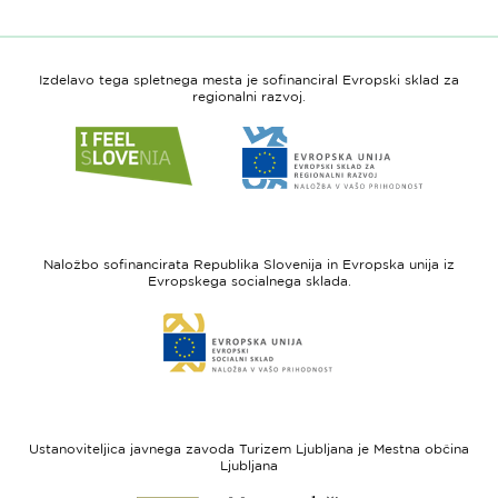
Izdelavo tega spletnega mesta je sofinanciral Evropski sklad za
regionalni razvoj.
Link
Link
do
do
spletne
spletne
strani
strani
I
Evropska
feel
unija
Naložbo sofinancirata Republika Slovenija in Evropska unija iz
Slovenia
-
Evropskega socialnega sklada.
Evropski
Link
sklad
do
za
spletne
regionalni
strani
razvoj
Evropski
socialni
Ustanoviteljica javnega zavoda Turizem Ljubljana je Mestna občina
sklad
Ljubljana