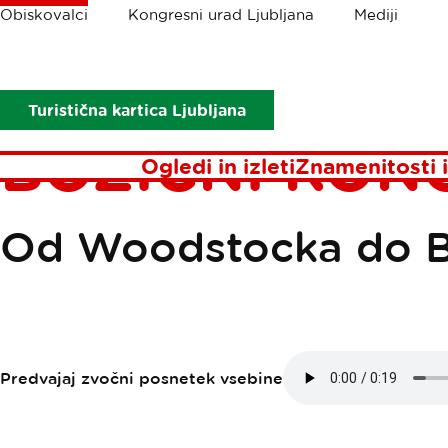
Drobtinice
Obiskovalci
Kongresni urad Ljubljana
Mediji
Obiskovalci
Prireditve
Prireditve v Ljubljani
Grosuplje: Tr
GROSUPLJE: 
Turistična kartica Ljubljana
BOŽIČNI KON
Ogledi in izleti
Znamenitosti i
Od Woodstocka do B
Predvajaj zvočni posnetek vsebine