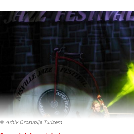
©
Arhiv Grosuplje Turizem