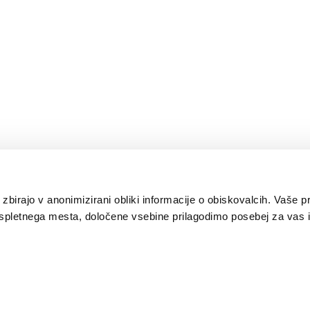
 zbirajo v anonimizirani obliki informacije o obiskovalcih. Vaše p
spletnega mesta, določene vsebine prilagodimo posebej za vas i
Ljubljana je ena od 100
Evropska prestolnica
Slovenia Green
najbolj trajnostnih
pametnega turizma
Destination Platinum
destinacij na svetu