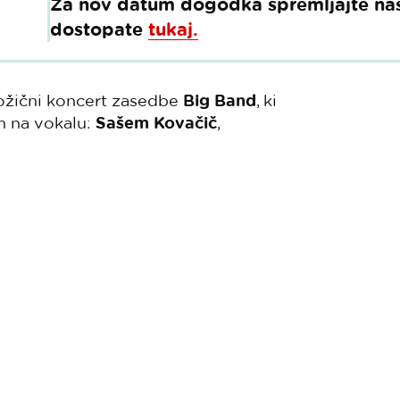
Za nov datum dogodka spremljajte naše
dostopate
tukaj.
ožični koncert zasedbe
Big Band
, ki
 na vokalu:
Sašem Kovačič
,