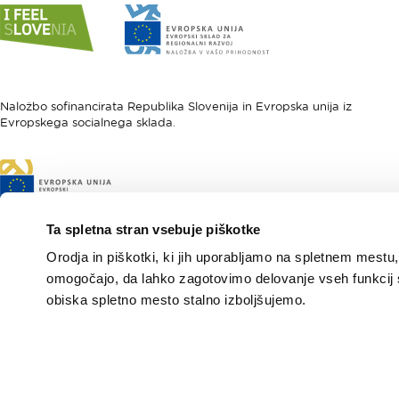
Link
Link
do
do
spletne
spletne
strani
strani
I
Evropska
feel
unija
Naložbo sofinancirata Republika Slovenija in Evropska unija iz
Evropskega socialnega sklada.
Slovenia
-
Evropski
sklad
Link
za
do
regionalni
spletne
razvoj
strani
Ta spletna stran vsebuje piškotke
Evropski
Orodja in piškotki, ki jih uporabljamo na spletnem mestu,
socialni
sklad
omogočajo, da lahko zagotovimo delovanje vseh funkcij 
obiska spletno mesto stalno izboljšujemo.
Evropska gastronomska
regija 2021