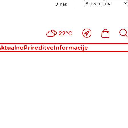
O nas
I
Blizu
Ikona
Išči
22°C
mene
ktualno
Prireditve
Informacije