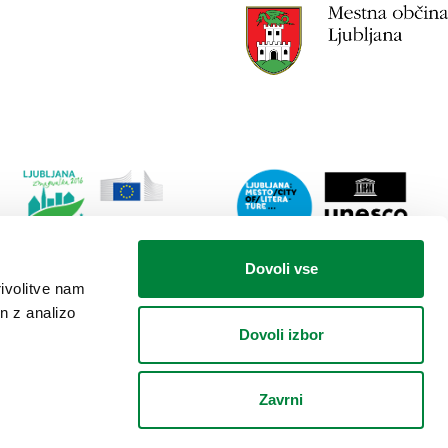
Link
Lin
Dovoli vse
do
do
rivolitve nam
spletne
spl
n z analizo
strani
stra
Dovoli izbor
Ljubljana.si
Lju
-
mes
Zelena
lite
Zavrni
prestolnica
City Destinations
Evrope
Alliance