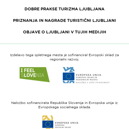
DOBRE PRAKSE TURIZMA LJUBLJANA
PRIZNANJA IN NAGRADE TURISTIČNI LJUBLJANI
OBJAVE O LJUBLJANI V TUJIH MEDIJIH
Izdelavo tega spletnega mesta je sofinanciral Evropski sklad za
regionalni razvoj.
Link
Link
do
do
spletne
spletne
strani
strani
I
Evropska
feel
unija
Naložbo sofinancirata Republika Slovenija in Evropska unija iz
Slovenia
-
Evropskega socialnega sklada.
Evropski
Link
sklad
do
za