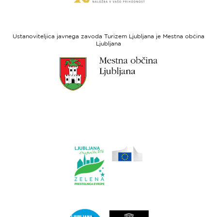
spletne
regionalni
strani
razvoj
Evropski
socialni
Ustanoviteljica javnega zavoda Turizem Ljubljana je Mestna občina
sklad
Ljubljana
Link
do
spletne
strani
Ljubljana.si
Link
do
spletne