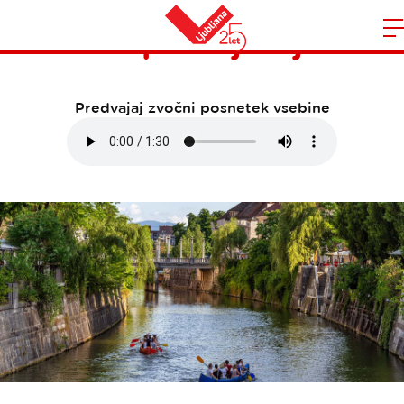
Dostopna Ljubljana
Domov
n
Predvajaj zvočni posnetek vsebine