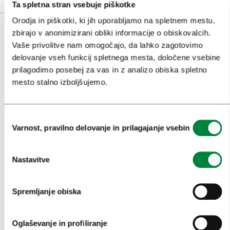
Ta spletna stran vsebuje piškotke
Orodja in piškotki, ki jih uporabljamo na spletnem mestu,
zbirajo v anonimizirani obliki informacije o obiskovalcih.
OBISKOVALCI
Vaše privolitve nam omogočajo, da lahko zagotovimo
OGLEDI IN IZLETI
delovanje vseh funkcij spletnega mesta, določene vsebine
prilagodimo posebej za vas in z analizo obiska spletno
ZNAMENITOSTI IN AKTIVNOSTI
mesto stalno izboljšujemo.
UMETNOST IN KULTURA
Izbira
KULINARIKA
Varnost, pravilno delovanje in prilagajanje vsebin
soglasja
AKTUALNO
Nastavitve
PRIREDITVE
INFORMACIJE
Spremljanje obiska
KONGRESNI URAD LJUBLJANA
Oglaševanje in profiliranje