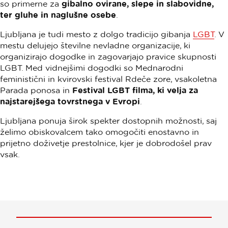
so primerne za
gibalno ovirane, slepe in slabovidne,
ter gluhe in naglušne osebe
.
Ljubljana je tudi mesto z dolgo tradicijo gibanja
LGBT
. V
mestu delujejo številne nevladne organizacije, ki
organizirajo dogodke in zagovarjajo pravice skupnosti
LGBT. Med vidnejšimi dogodki so Mednarodni
feministični in kvirovski festival Rdeče zore, vsakoletna
Parada ponosa in
Festival LGBT filma, ki velja za
najstarejšega tovrstnega v Evropi
.
Ljubljana ponuja širok spekter dostopnih možnosti, saj
želimo obiskovalcem tako omogočiti enostavno in
prijetno doživetje prestolnice, kjer je dobrodošel prav
vsak.