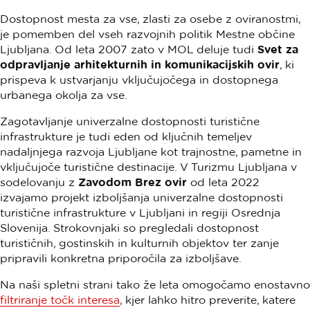
Dostopnost mesta za vse, zlasti za osebe z oviranostmi,
je pomemben del vseh razvojnih politik Mestne občine
Ljubljana. Od leta 2007 zato v MOL deluje tudi
Svet za
odpravljanje arhitekturnih in komunikacijskih ovir
, ki
prispeva k ustvarjanju vključujočega in dostopnega
urbanega okolja za vse.
Zagotavljanje univerzalne dostopnosti turistične
infrastrukture je tudi eden od ključnih temeljev
nadaljnjega razvoja Ljubljane kot trajnostne, pametne in
vključujoče turistične destinacije. V Turizmu Ljubljana v
sodelovanju z
Zavodom Brez ovir
od leta 2022
izvajamo projekt izboljšanja univerzalne dostopnosti
turistične infrastrukture v Ljubljani in regiji Osrednja
Slovenija. Strokovnjaki so pregledali dostopnost
turističnih, gostinskih in kulturnih objektov ter zanje
pripravili konkretna priporočila za izboljšave.
Na naši spletni strani tako že leta omogočamo enostavno
filtriranje točk interesa
, kjer lahko hitro preverite, katere