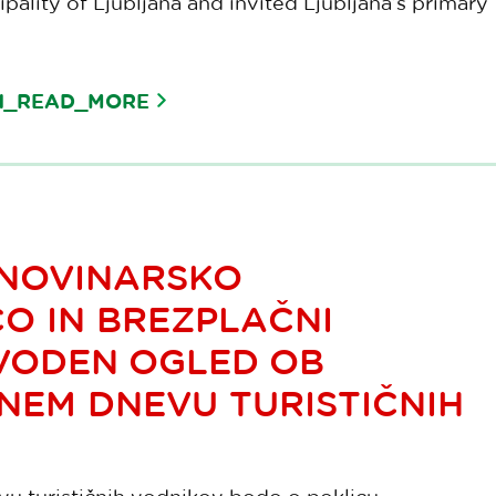
pality of Ljubljana and invited Ljubljana’s primary
TN_READ_MORE
 NOVINARSKO
O IN BREZPLAČNI
 VODEN OGLED OB
EM DNEVU TURISTIČNIH