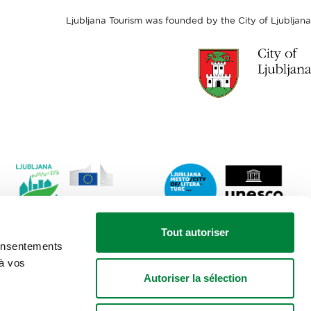
Ljubljana Tourism was founded by the City of Ljubljana
Link
Lin
Tout autoriser
to
to
consentements
website
web
 à vos
Ljubljana.si
Lju
Autoriser la sélection
-
City
European
of