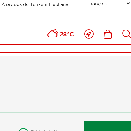
À propos de Turizem Ljubljana
Près
Includesde
Inc
28°C
de
moi