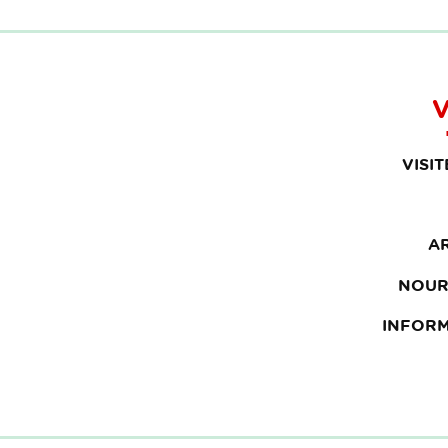
V
VISI
A
NOUR
INFOR