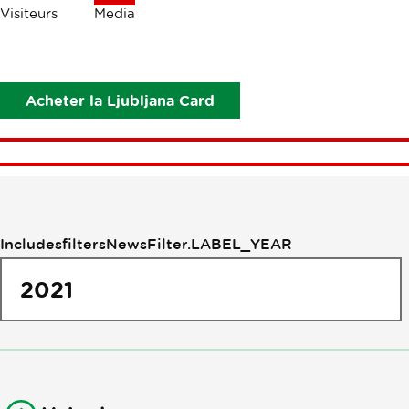
Les
Visiteurs
Media
miettes
Media
News
Acheter la Ljubljana Card
Filtrage
IncludesfiltersNewsFilter.LABEL_YEAR
par
actualité