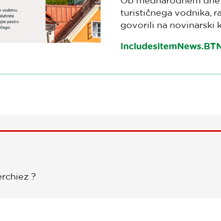
Ob mednarodnem dnevu
turističnega vodnika, r
govorili na novinarski k
IncludesitemNews.B
rchiez ?