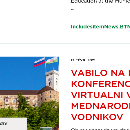
Education at the Munici
...
IncludesitemNews.B
17 FÉVR. 2021
VABILO NA
KONFERENC
VIRTUALNI
MEDNARODN
VODNIKOV