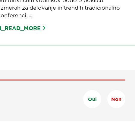
 turističnih vodnikov bodo o poklicu
azmerah za delovanje in trendih tradicionalno
onferenci. ...
TN_READ_MORE
Oui
Non