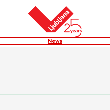
Maison
News
News