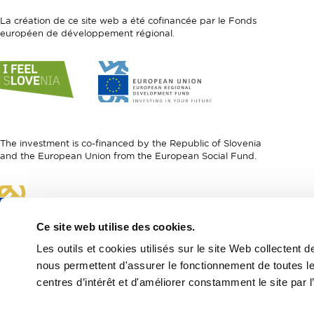
La création de ce site web a été cofinancée par le Fonds
européen de développement régional.
Link
Link
to
to
website
website
I
European
feel
Regional
Slovenia
Development
The investment is co-financed by the Republic of Slovenia
Fund
and the European Union from the European Social Fund.
Link
to
website
Ce site web utilise des cookies.
European
Les outils et cookies utilisés sur le site Web collecten
Social
Fund
nous permettent d'assurer le fonctionnement de toutes le
centres d’intérêt et d'améliorer constamment le site par l