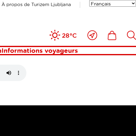
À propos de Turizem Ljubljana
Près
Includesde
Inc
28°C
de
moi
n
Informations voyageurs