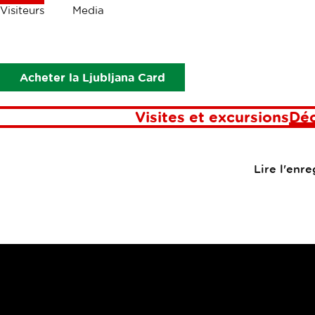
Les
Visiteurs
Media
miettes
Visiteurs
Découvrez
Acheter la Ljubljana Card
Visites et excursions
Dé
Lire l'enr