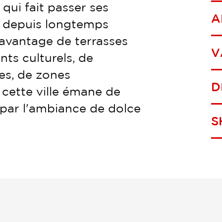
 qui fait passer ses
A
 a depuis longtemps
davantage de terrasses
V
ts culturels, de
les, de zones
D
 cette ville émane de
 par l'ambiance de dolce
S