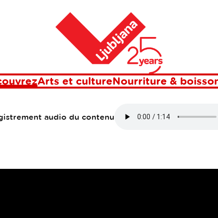
Maison
Découvrez
couvrez
Arts et culture
Nourriture & boisso
egistrement audio du contenu