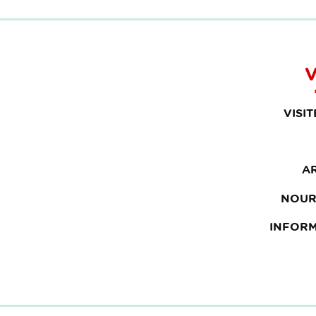
V
VISI
A
NOUR
INFOR