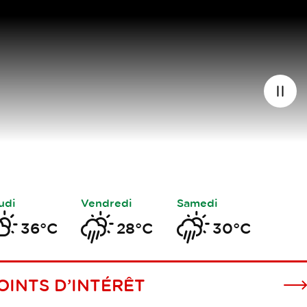
Arrêt
la
vidéo
udi
Vendredi
Samedi
36°C
28°C
30°C
OINTS D’INTÉRÊT