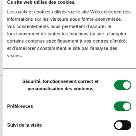
Ce site web utilise des cookies.
ARTS ET CULTURE
Les outils et cookies utilisés sur le site Web collectent des
NOURRITURE & BOISSON
informations sur les visiteurs sous forme anonymisée.
Vos consentements nous permettent d'assurer le
INFORMATIONS VOYAGEURS
fonctionnement de toutes les fonctions du site, d'adapter
certains contenus spécifiquement à vos centres d’intérêt
et d'améliorer constamment le site par l’analyse des
MEDIA
visites.
NEWS
Sélection
Sécurité, fonctionnement correct et
du
La création de ce site web a été cofinancée par le Fonds européen
personnalisation des contenus
consentement
de développement régional.
Link
Link
Préférences
to
to
website
website
I
European
Suivi de la visite
feel
Regional
Slovenia
Development