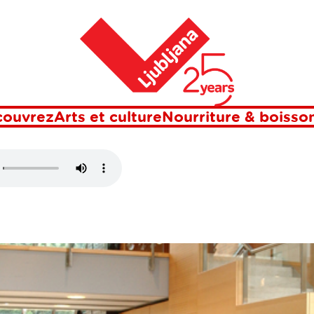
Maison
EL & CASINO
couvrez
Arts et culture
Nourriture & boisso