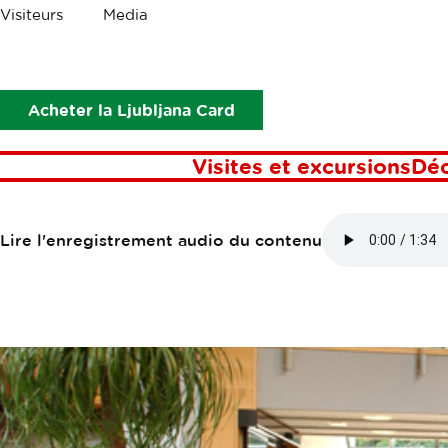
Les
Visiteurs
Media
miettes
Points d’intérêt
Admiral Hotel & Casino
ADMIRAL HOT
Acheter la Ljubljana Card
Visites et excursions
Dé
Lire l'enregistrement audio du contenu