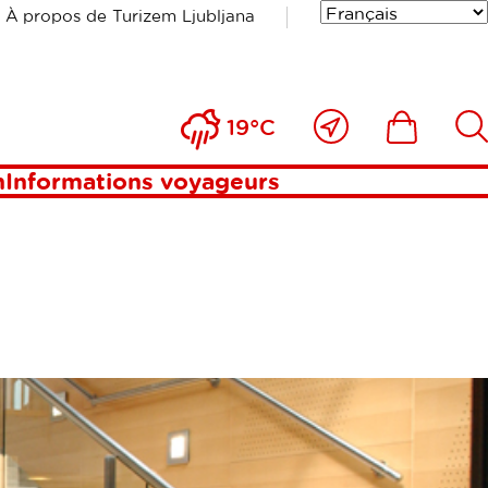
À propos de Turizem Ljubljana
Près
Includesde
Inc
19°C
de
moi
n
Informations voyageurs