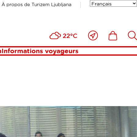
À propos de Turizem Ljubljana
Près
Includesde
Inc
22°C
de
moi
n
Informations voyageurs