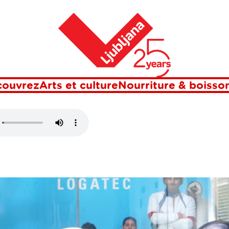
Maison
OGATEC
couvrez
Arts et culture
Nourriture & boisso