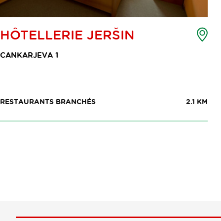
Car
HÔTELLERIE JERŠIN
de
poi
CANKARJEVA 1
d'i
RESTAURANTS BRANCHÉS
2.1 KM