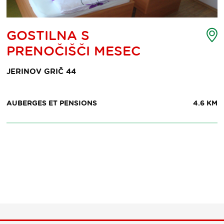
te
C
GOSTILNA S
s
d
PRENOČIŠČI MESEC
nts
p
ntérêt
d
JERINOV GRIČ 44
AUBERGES ET PENSIONS
4.6 KM