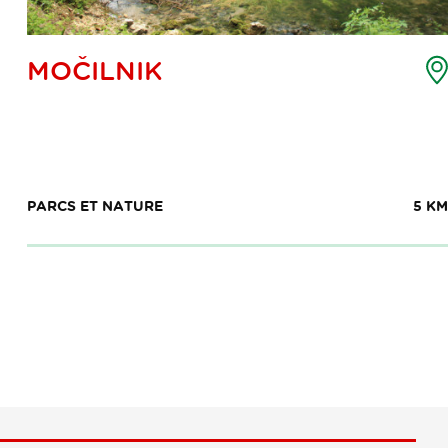
arte
MOČILNIK
es
oints
'intérêt
PARCS ET NATURE
5 KM