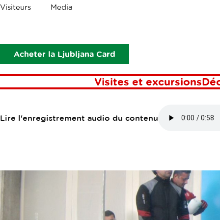
Les
Visiteurs
Media
miettes
Points d’intérêt
Aerodium Logatec
AERODIUM L
Acheter la Ljubljana Card
Visites et excursions
Dé
Lire l'enregistrement audio du contenu