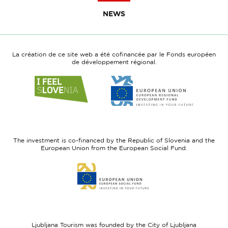
NEWS
La création de ce site web a été cofinancée par le Fonds européen
de développement régional.
Link
Link
to
to
website
website
I
European
feel
Regional
Slovenia
Development
The investment is co-financed by the Republic of Slovenia and the
Fund
European Union from the European Social Fund.
Link
to
website
European
Social
Fund
Ljubljana Tourism was founded by the City of Ljubljana