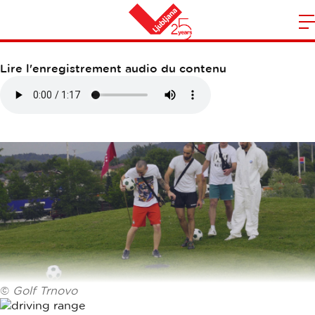
GOLF TRNOVO
O
l
Maison
n
Lire l'enregistrement audio du contenu
m
©
Golf Trnovo