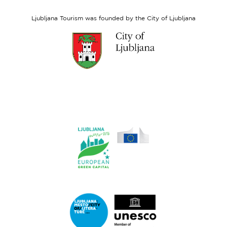
Social
Fund
Ljubljana Tourism was founded by the City of Ljubljana
Link
to
website
Ljubljana.si
Link
to
website
Ljubljana.si
-
European