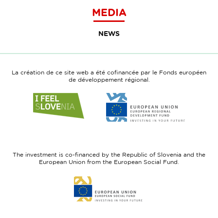
MEDIA
NEWS
La création de ce site web a été cofinancée par le Fonds européen
de développement régional.
Link
Link
to
to
website
website
I
European
feel
Regional
Slovenia
Development
The investment is co-financed by the Republic of Slovenia and the
Fund
European Union from the European Social Fund.
Link
to
website
European