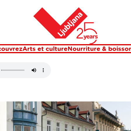
Maison
 UNION EURO
couvrez
Arts et culture
Nourriture & boisso