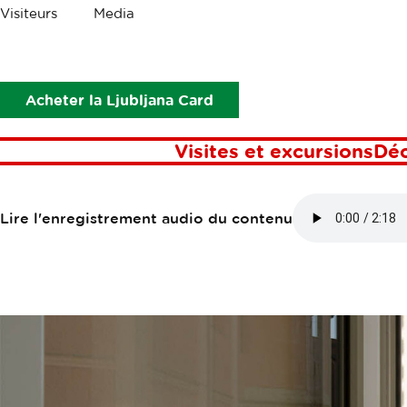
Les
Visiteurs
Media
miettes
Points d’intérêt
Grand Hotel Union Eurostars
GRAND HOTEL
Acheter la Ljubljana Card
Visites et excursions
Dé
Lire l'enregistrement audio du contenu