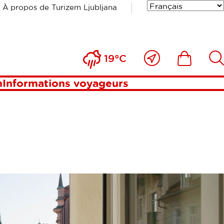
À propos de Turizem Ljubljana
STARS
Près
Includesde
Inc
19°C
de
moi
n
Informations voyageurs