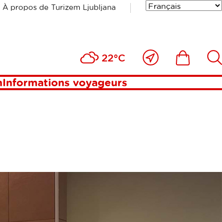
À propos de Turizem Ljubljana
Près
Includesde
Inc
22°C
de
moi
n
Informations voyageurs