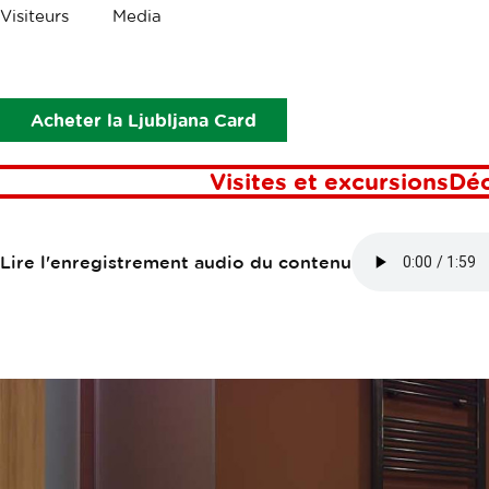
Les
Visiteurs
Media
miettes
Points d’intérêt
Hotel Lev
HOTEL LEV
Acheter la Ljubljana Card
Visites et excursions
Dé
Lire l'enregistrement audio du contenu