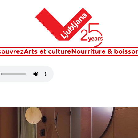
Maison
couvrez
Arts et culture
Nourriture & boisso