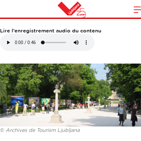
PROMENADE JAKOPIČ
O
l
Maison
n
Lire l'enregistrement audio du contenu
m
©
Archives de Tourism Ljubljana