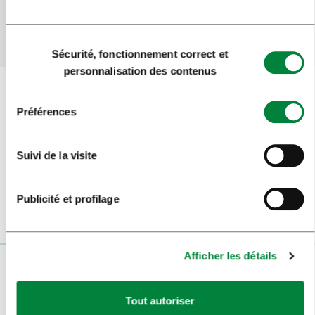
Oui
Non
Sélection
Sécurité, fonctionnement correct et
du
personnalisation des contenus
consentement
Préférences
Inscrivez-vous à la
newsletter
Suivi de la visite
Suivez-nous
Publicité et profilage
Afficher les détails
VISITEURS
Tout autoriser
VISITES ET EXCURSIONS