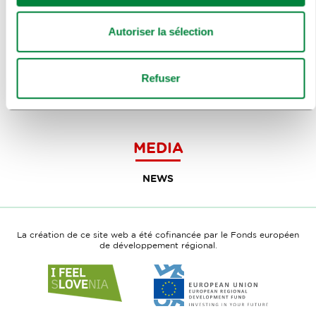
DÉCOUVREZ
Autoriser la sélection
ARTS ET CULTURE
NOURRITURE & BOISSON
Refuser
INFORMATIONS VOYAGEURS
MEDIA
NEWS
La création de ce site web a été cofinancée par le Fonds européen
de développement régional.
Link
Link
to
to
website
website
I
European