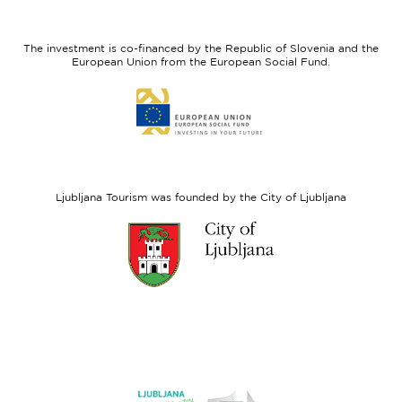
feel
Regional
Slovenia
Development
The investment is co-financed by the Republic of Slovenia and the
Fund
European Union from the European Social Fund.
Link
to
website
European
Social
Fund
Ljubljana Tourism was founded by the City of Ljubljana
Link
to
website
Ljubljana.si