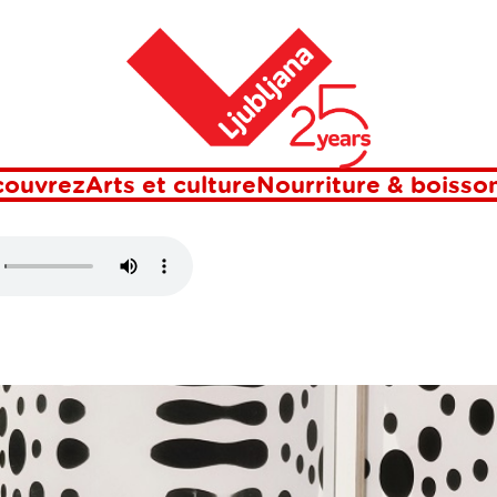
Maison
S ILLUSIONS
couvrez
Arts et culture
Nourriture & boisso