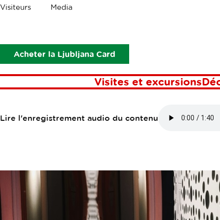
Les
Visiteurs
Media
miettes
Points d’intérêt
La maison des illusions
LA MAISON DE
Acheter la Ljubljana Card
Visites et excursions
Dé
Lire l'enregistrement audio du contenu