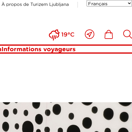
À propos de Turizem Ljubljana
Près
Includesde
Inc
19°C
de
moi
n
Informations voyageurs