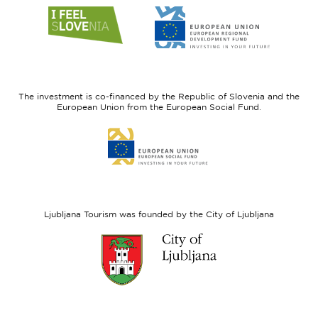
Link
Link
to
to
website
website
I
European
feel
Regional
Slovenia
Development
The investment is co-financed by the Republic of Slovenia and the
Fund
European Union from the European Social Fund.
Link
to
website
European
Social
Fund
Ljubljana Tourism was founded by the City of Ljubljana
Link
to