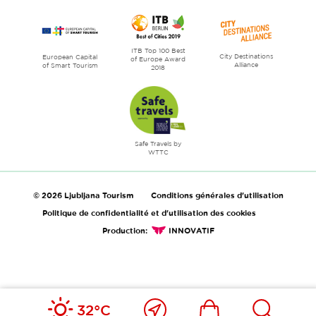
ITB Top 100 Best
City Destinations
European Capital
of Europe Award
Alliance
of Smart Tourism
2018
Safe Travels by
WTTC
© 2026 Ljubljana Tourism
Conditions générales d'utilisation
Politique de confidentialité et d'utilisation des cookies
Production:
INNOVATIF
Près
Includesdefault_in
Includesd
32°C