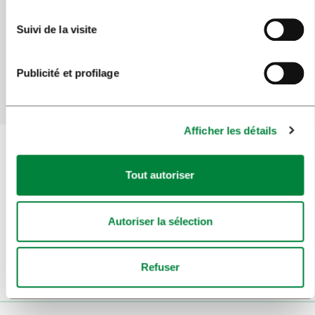
Avez-vous trouvé l'information que vous
Suivi de la visite
recherchiez ?
Publicité et profilage
Oui
Non
Afficher les détails
Tout autoriser
Inscrivez-vous à la
newsletter
Suivez-nous
Autoriser la sélection
Refuser