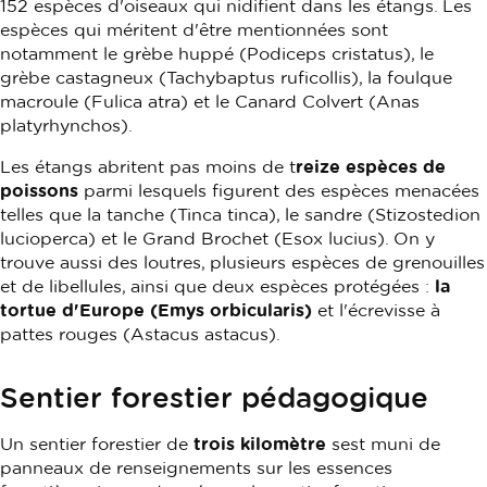
152 espèces d'oiseaux qui nidifient dans les étangs. Les
espèces qui méritent d'être mentionnées sont
notamment le grèbe huppé (Podiceps cristatus), le
grèbe castagneux (Tachybaptus ruficollis), la foulque
macroule (Fulica atra) et le Canard Colvert (Anas
platyrhynchos).
Les étangs abritent pas moins de t
reize espèces de
poissons
parmi lesquels figurent des espèces menacées
telles que la tanche (Tinca tinca), le sandre (Stizostedion
lucioperca) et le Grand Brochet (Esox lucius). On y
trouve aussi des loutres, plusieurs espèces de grenouilles
et de libellules, ainsi que deux espèces protégées :
la
tortue d'Europe (Emys orbicularis)
et l'écrevisse à
pattes rouges (Astacus astacus).
Sentier forestier pédagogique
Un sentier forestier de
trois kilomètre
sest muni de
panneaux de renseignements sur les essences