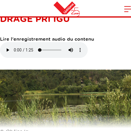
LA VALLÉE DOLINA
O
DRAGE PRI IGU
l
Maison
n
m
Lire l'enregistrement audio du contenu