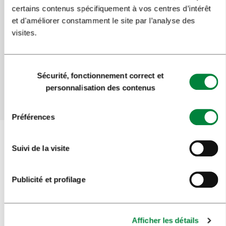
certains contenus spécifiquement à vos centres d’intérêt
et d'améliorer constamment le site par l’analyse des
Aidez-nous à améliorer le site
visites.
Avez-vous trouvé l'information que vous
recherchiez ?
Sélection
Sécurité, fonctionnement correct et
du
personnalisation des contenus
Oui
Non
consentement
Préférences
Suivi de la visite
Inscrivez-vous à la
newsletter
Publicité et profilage
Suivez-nous
Afficher les détails