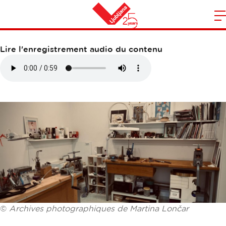
MARTINA LONČAR
O
l
Maison
n
Lire l'enregistrement audio du contenu
m
©
Archives photographiques de Martina Lončar