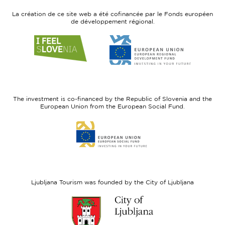
La création de ce site web a été cofinancée par le Fonds européen
de développement régional.
Link
Link
to
to
website
website
I
European
feel
Regional
Slovenia
Development
The investment is co-financed by the Republic of Slovenia and the
Fund
European Union from the European Social Fund.
Link
to
website
European
Social
Fund
Ljubljana Tourism was founded by the City of Ljubljana