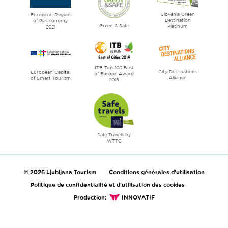
of
Slovenia Green
literature
European Region
Destination
of Gastronomy
Green & Safe
Platinum
2021
ITB Top 100 Best
City Destinations
European Capital
of Europe Award
Alliance
of Smart Tourism
2018
Safe Travels by
WTTC
© 2026 Ljubljana Tourism
Conditions générales d'utilisation
Politique de confidentialité et d'utilisation des cookies
Production:
INNOVATIF