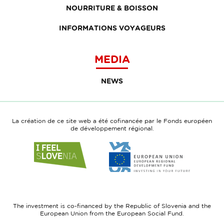
NOURRITURE & BOISSON
INFORMATIONS VOYAGEURS
MEDIA
NEWS
La création de ce site web a été cofinancée par le Fonds européen
de développement régional.
Link
Link
to
to
website
website
I
European
feel
Regional
Slovenia
Development
The investment is co-financed by the Republic of Slovenia and the
Fund
European Union from the European Social Fund.