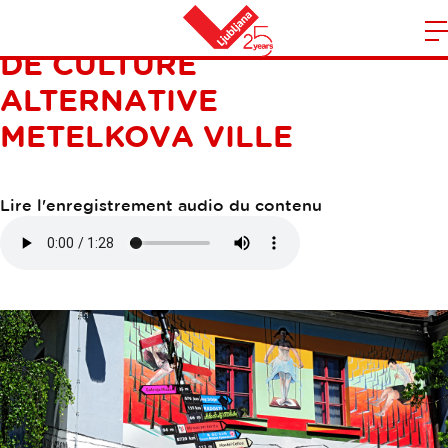
METELKOVA, LE CENTRE
O
DE CULTURE
l
Maison
n
ALTERNATIVE
m
METELKOVA VILLE
Lire l'enregistrement audio du contenu