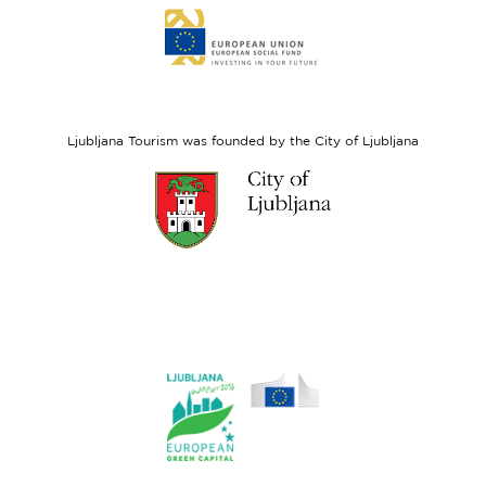
Link
to
website
European
Social
Fund
Ljubljana Tourism was founded by the City of Ljubljana
Link
to
website
Ljubljana.si
Link