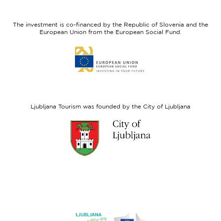
feel
Regional
Slovenia
Development
The investment is co-financed by the Republic of Slovenia and the
Fund
European Union from the European Social Fund.
Link
to
website
European
Social
Fund
Ljubljana Tourism was founded by the City of Ljubljana
Link
to
website
Ljubljana.si