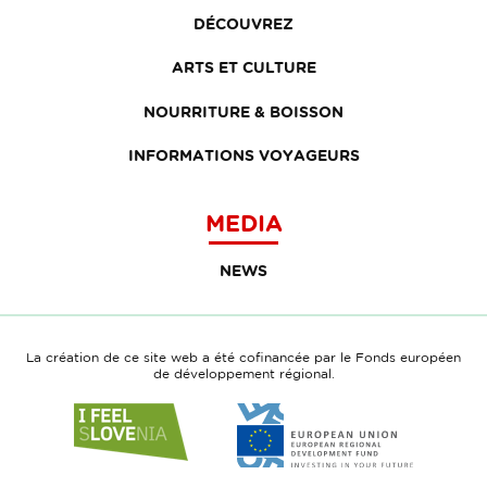
DÉCOUVREZ
ARTS ET CULTURE
NOURRITURE & BOISSON
INFORMATIONS VOYAGEURS
MEDIA
NEWS
La création de ce site web a été cofinancée par le Fonds européen
de développement régional.
Link
Link
to
to
website
website
I
European