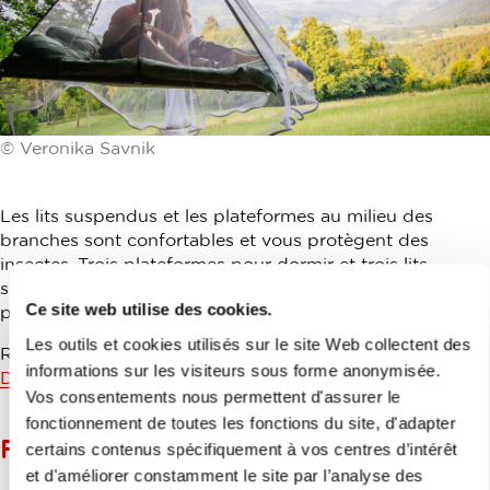
© Veronika Savnik
Les lits suspendus et les plateformes au milieu des
branches sont confortables et vous protègent des
insectes. Trois plateformes pour dormir et trois lits
suspendus sont à votre disposition. 16 personnes
Ce site web utilise des cookies.
peuvent y passer la nuit en même temps.
Les outils et cookies utilisés sur le site Web collectent des
Réservez une nuit dans les arbres sur le site internet
informations sur les visiteurs sous forme anonymisée.
Dormir dans les arbres
.
Vos consentements nous permettent d'assurer le
fonctionnement de toutes les fonctions du site, d'adapter
FRAIS D'ENTRÉE
certains contenus spécifiquement à vos centres d’intérêt
et d'améliorer constamment le site par l’analyse des