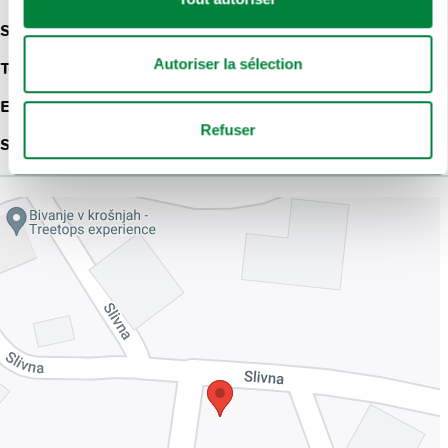
Slivna pri Vačah
Autoriser la sélection
Telefon:
+386 (0)30 332 332
E-mail:
info@pustolovski-park-geoss.si
Refuser
Site web:
Parc aventure Geoss