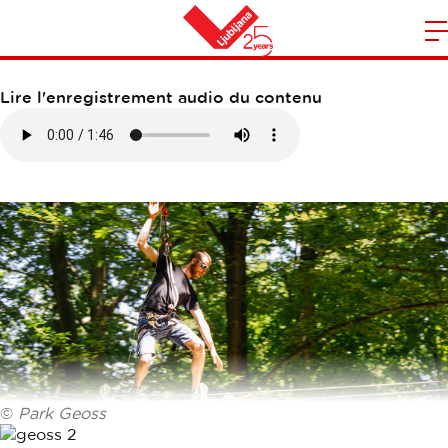
PARC AVENTURE GEOSS
O
l
Maison
n
Lire l'enregistrement audio du contenu
m
©
Park Geoss