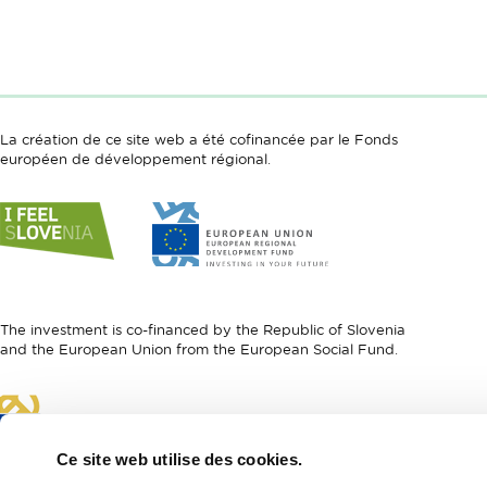
La création de ce site web a été cofinancée par le Fonds
européen de développement régional.
Link
Link
to
to
website
website
I
European
feel
Regional
Slovenia
Development
The investment is co-financed by the Republic of Slovenia
Fund
and the European Union from the European Social Fund.
Link
to
website
Ce site web utilise des cookies.
European