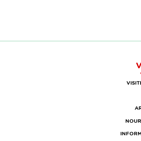
V
VISI
A
NOUR
INFOR