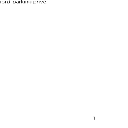
ion), parking privé.
1