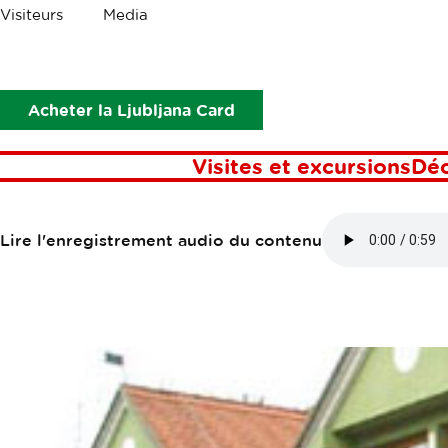
Les
Visiteurs
Media
miettes
Points d’intérêt
Pri Špornu
PRI ŠPORNU
Acheter la Ljubljana Card
Visites et excursions
Dé
Lire l'enregistrement audio du contenu