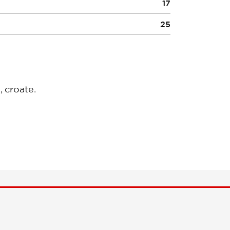
17
25
, croate.