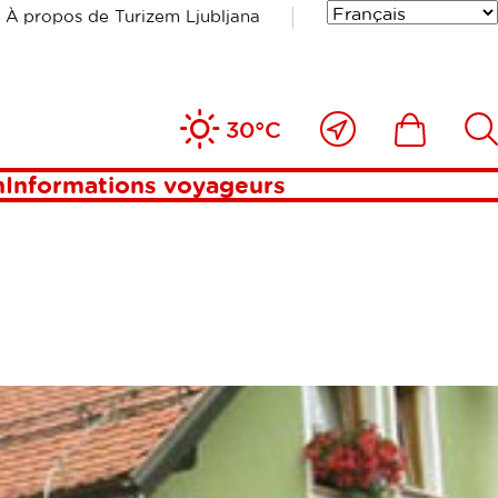
À propos de Turizem Ljubljana
Près
Includesde
Inc
30°C
de
moi
n
Informations voyageurs