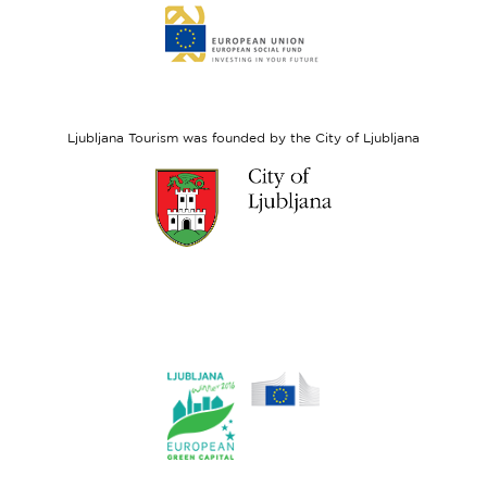
Link
to
website
European
Social
Fund
Ljubljana Tourism was founded by the City of Ljubljana
Link
to
website
Ljubljana.si
Link