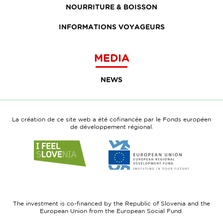
NOURRITURE & BOISSON
INFORMATIONS VOYAGEURS
MEDIA
NEWS
La création de ce site web a été cofinancée par le Fonds européen
de développement régional.
Link
Link
to
to
website
website
I
European
feel
Regional
Slovenia
Development
The investment is co-financed by the Republic of Slovenia and the
Fund
European Union from the European Social Fund.