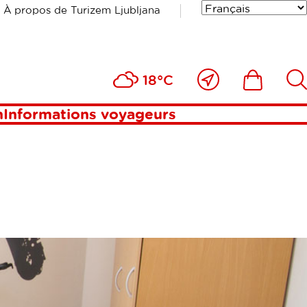
À propos de Turizem Ljubljana
Près
Includesde
Inc
18°C
de
moi
n
Informations voyageurs