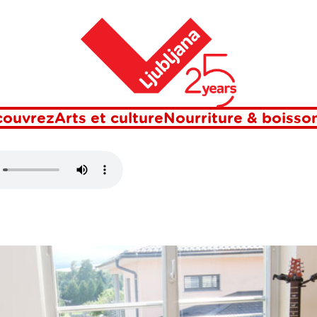
Maison
LJANA
couvrez
Arts et culture
Nourriture & boisso