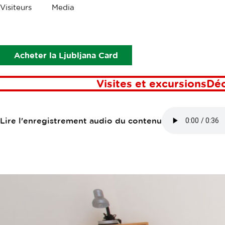
Les
Visiteurs
Media
miettes
Points d’intérêt
Rooms Ljubljana
ROOMS LJUB
Acheter la Ljubljana Card
Visites et excursions
Dé
Lire l'enregistrement audio du contenu