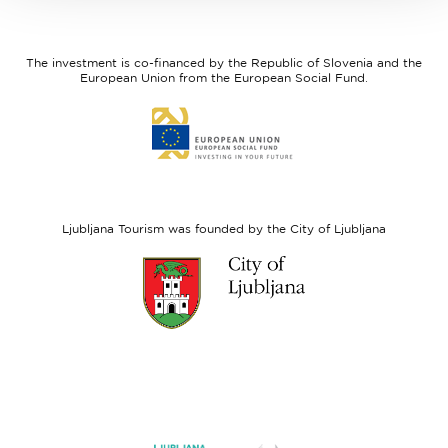
I
European
feel
Regional
Slovenia
Development
The investment is co-financed by the Republic of Slovenia and the
Fund
European Union from the European Social Fund.
Link
to
website
European
Social
Fund
Ljubljana Tourism was founded by the City of Ljubljana
Link
to
website
Ljubljana.si