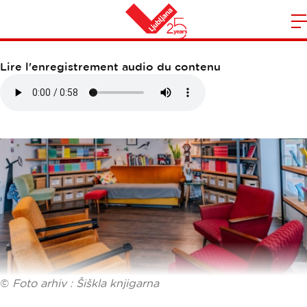
ŠIŠKLA KNJIGARNA
O
l
Maison
n
Lire l'enregistrement audio du contenu
m
©
Foto arhiv : Šiškla knjigarna