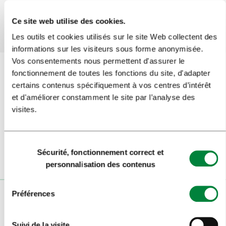
Oui
Non
Ce site web utilise des cookies.
Les outils et cookies utilisés sur le site Web collectent des
informations sur les visiteurs sous forme anonymisée.
Vos consentements nous permettent d'assurer le
fonctionnement de toutes les fonctions du site, d'adapter
certains contenus spécifiquement à vos centres d’intérêt
Inscrivez-vous à la
newsletter
et d'améliorer constamment le site par l’analyse des
visites.
Suivez-nous
Sélection
Sécurité, fonctionnement correct et
du
personnalisation des contenus
consentement
Préférences
VISITEURS
VISITES ET EXCURSIONS
Suivi de la visite