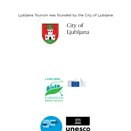
Social
Fund
Ljubljana Tourism was founded by the City of Ljubljana
Link
to
website
Ljubljana.si
Link
to
website
Ljubljana.si
-