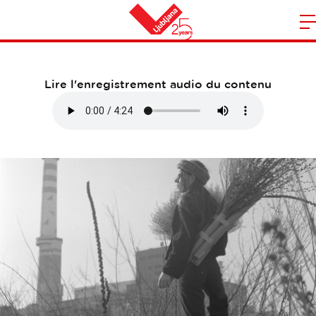
Rencontrez les artistes
O
l
Maison
n
m
Lire l'enregistrement audio du contenu