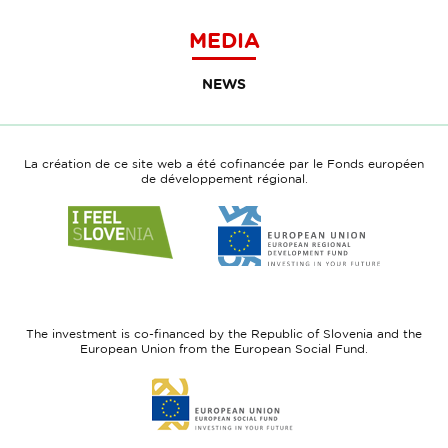
MEDIA
NEWS
La création de ce site web a été cofinancée par le Fonds européen
de développement régional.
Link
Link
to
to
website
website
I
European
feel
Regional
Slovenia
Development
The investment is co-financed by the Republic of Slovenia and the
Fund
European Union from the European Social Fund.
Link
to
website
European