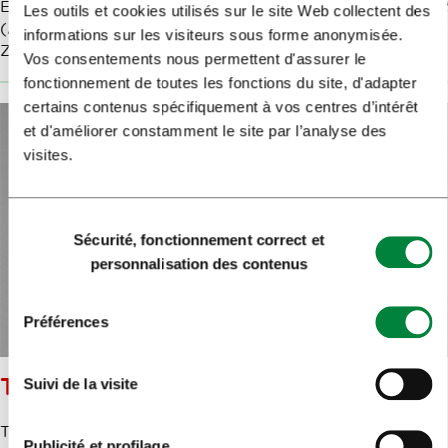
En 2024, il a présenté l’installation
Kozmična privlačnost
Les outils et cookies utilisés sur le site Web collectent des
(Attraction Cosmique) lors du LUV Festival dans le parc
informations sur les visiteurs sous forme anonymisée.
Zvezda.
Vos consentements nous permettent d'assurer le
fonctionnement de toutes les fonctions du site, d'adapter
certains contenus spécifiquement à vos centres d’intérêt
et d'améliorer constamment le site par l’analyse des
visites.
Sélection
Sécurité, fonctionnement correct et
du
personnalisation des contenus
consentement
Préférences
TILEN SEPIČ
Suivi de la visite
Tilen Sepič est un artiste multidisciplinaire et un designer
Publicité et profilage