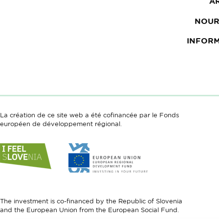
A
NOUR
INFOR
La création de ce site web a été cofinancée par le Fonds
européen de développement régional.
Link
Link
to
to
website
website
I
European
feel
Regional
Slovenia
Development
The investment is co-financed by the Republic of Slovenia
Fund
and the European Union from the European Social Fund.