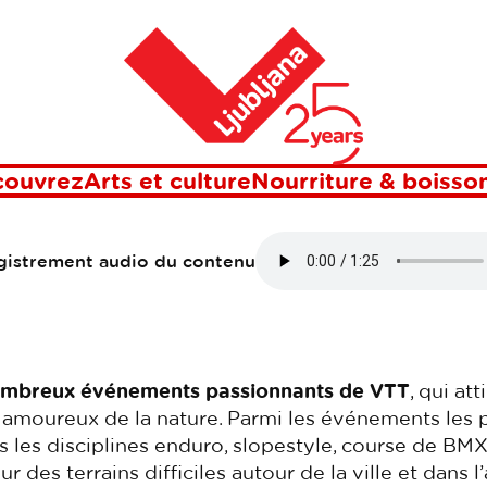
ljana, capitale du VTT
Événements VTT
Maison
Événements VT
couvrez
Arts et culture
Nourriture & boisso
egistrement audio du contenu
mbreux événements passionnants de VTT
, qui at
s amoureux de la nature. Parmi les événements les p
les disciplines enduro, slopestyle, course de BMX 
r des terrains difficiles autour de la ville et dans l