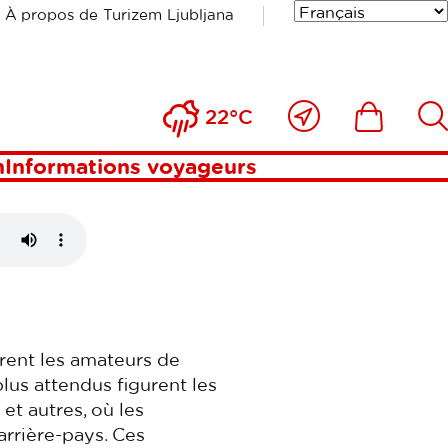
À propos de Turizem Ljubljana
T
Près
Includesde
Inc
22°C
de
moi
n
Informations voyageurs
tirent les amateurs de
lus attendus figurent les
et autres, où les
’arrière-pays. Ces