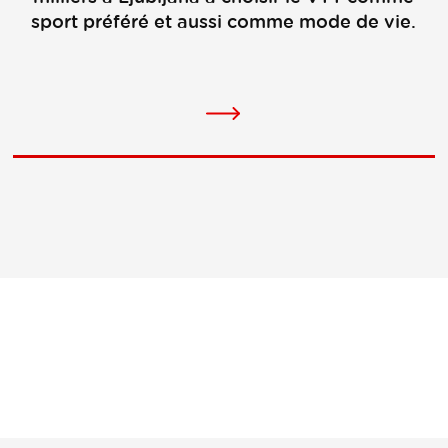
sport préféré et aussi comme mode de vie.
Pour
plus
d'informations
sur
l'événement.