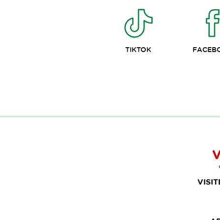
TIKTOK
FACEB
V
VISI