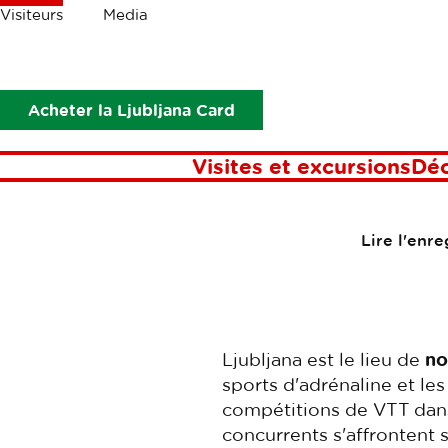
Les
Visiteurs
Media
miettes
Visiteurs
Découvrez
Vacances actives
Le cyclisme
Ljub
Acheter la Ljubljana Card
Visites et excursions
Dé
Lire l'enr
Ljubljana est le lieu de
no
sports d'adrénaline et le
compétitions de VTT dans 
concurrents s'affrontent su