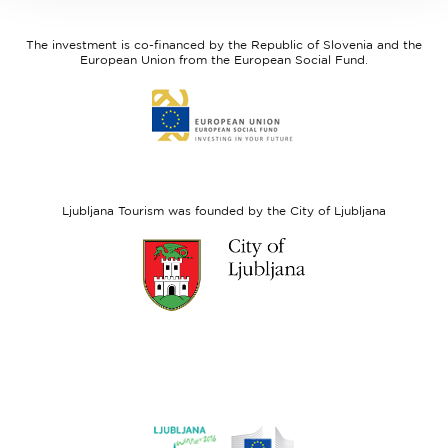
feel
Regional
Slovenia
Development
The investment is co-financed by the Republic of Slovenia and the
Fund
European Union from the European Social Fund.
Link
to
website
European
Social
Fund
Ljubljana Tourism was founded by the City of Ljubljana
Link
to
website
Ljubljana.si