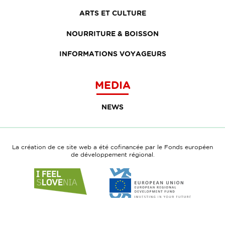
ARTS ET CULTURE
NOURRITURE & BOISSON
INFORMATIONS VOYAGEURS
MEDIA
NEWS
La création de ce site web a été cofinancée par le Fonds européen
de développement régional.
Link
Link
to
to
website
website
I
European
feel
Regional