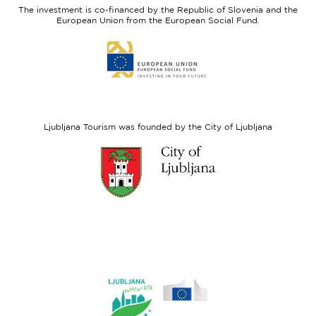
Slovenia
Development
The investment is co-financed by the Republic of Slovenia and the
Fund
European Union from the European Social Fund.
Link
to
website
European
Social
Fund
Ljubljana Tourism was founded by the City of Ljubljana
Link
to
website
Ljubljana.si