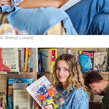
©
Primož Lukežič