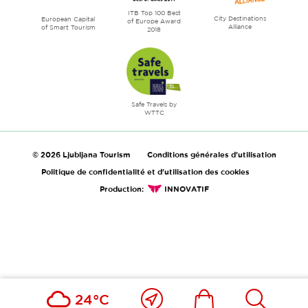
ITB Top 100 Best
City Destinations
European Capital
of Europe Award
Alliance
of Smart Tourism
2018
Safe Travels by
WTTC
© 2026 Ljubljana Tourism
Conditions générales d'utilisation
Politique de confidentialité et d'utilisation des cookies
Production:
INNOVATIF
Près
Includesdefault_in
Includesd
24°C