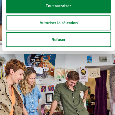
Tout autoriser
Autoriser la sélection
Refuser
©
Primož Lukežič