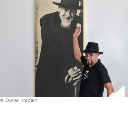
©
Dunja Wedam