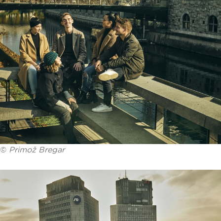
©
Primož Bregar