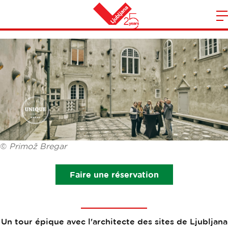
MAÎTRE PLEČNIK
O
l
Maison
n
m
©
Primož Bregar
Faire une réservation
Un tour épique avec l'architecte des sites de Ljubljana