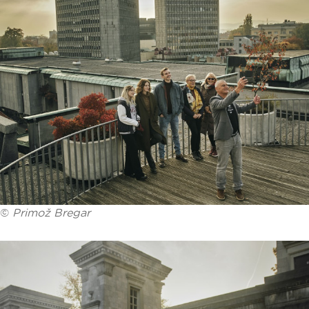
©
Primož Bregar