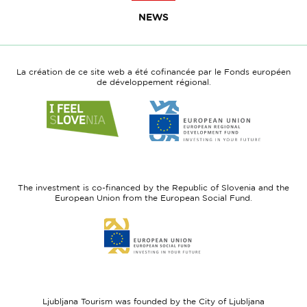
NEWS
La création de ce site web a été cofinancée par le Fonds européen
de développement régional.
Link
Link
to
to
website
website
I
European
feel
Regional
Slovenia
Development
The investment is co-financed by the Republic of Slovenia and the
Fund
European Union from the European Social Fund.
Link
to
website
European
Social
Fund
Ljubljana Tourism was founded by the City of Ljubljana