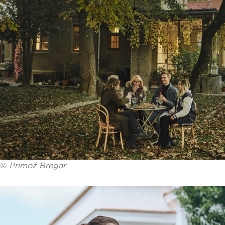
©
Primož Bregar