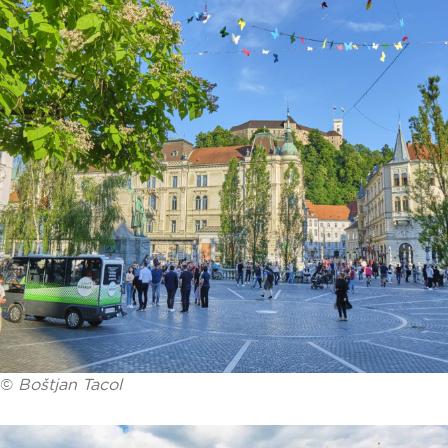
©
Boštjan Tacol