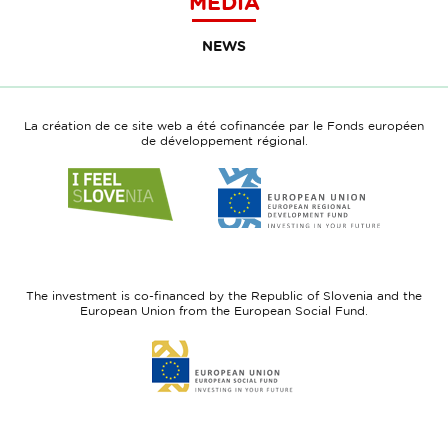
MEDIA
NEWS
La création de ce site web a été cofinancée par le Fonds européen
de développement régional.
Link
Link
to
to
website
website
I
European
feel
Regional
Slovenia
Development
The investment is co-financed by the Republic of Slovenia and the
Fund
European Union from the European Social Fund.
Link
to
website
European
Social