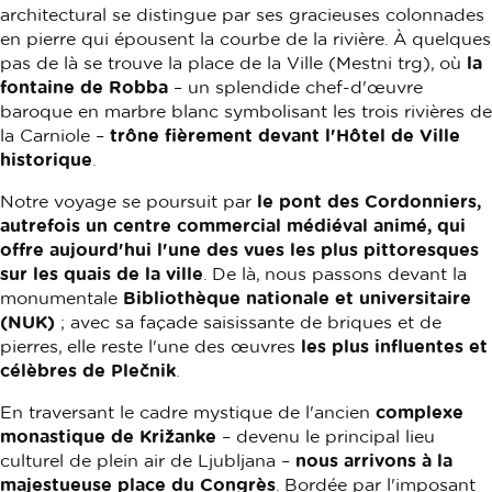
architectural se distingue par ses gracieuses colonnades
en pierre qui épousent la courbe de la rivière. À quelques
pas de là se trouve la place de la Ville (Mestni trg), où
la
fontaine de Robba
– un splendide chef-d'œuvre
baroque en marbre blanc symbolisant les trois rivières de
la Carniole –
trône fièrement devant l'Hôtel de Ville
historique
.
Notre voyage se poursuit par
le pont des Cordonniers,
autrefois un centre commercial médiéval animé, qui
offre aujourd'hui l'une des vues les plus pittoresques
sur les quais de la ville
. De là, nous passons devant la
monumentale
Bibliothèque nationale et universitaire
(NUK)
; avec sa façade saisissante de briques et de
pierres, elle reste l'une des œuvres
les plus influentes et
célèbres de Plečnik
.
En traversant le cadre mystique de l'ancien
complexe
monastique de Križanke
– devenu le principal lieu
culturel de plein air de Ljubljana –
nous arrivons à la
majestueuse place du Congrès
. Bordée par l'imposant