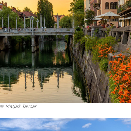
©
Matjaž Tavčar