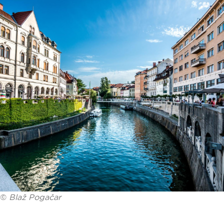
©
Blaž Pogačar