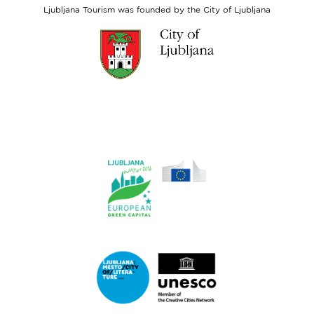
Fund
Ljubljana Tourism was founded by the City of Ljubljana
Link
to
website
Ljubljana.si
Link
to
website
Ljubljana.si
-
European
Green