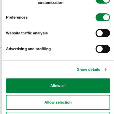
customization
Subscribe to our
newsletter
Preferences
Or follow us on
Website traffic analysis
Advertising and profiling
VISITORS
Show details
TOURS AND TRIPS
SIGHTS AND ACTIVITIES
Allow all
ART AND CULTURE
FOOD AND DRINK
Allow selection
IN FOCUS