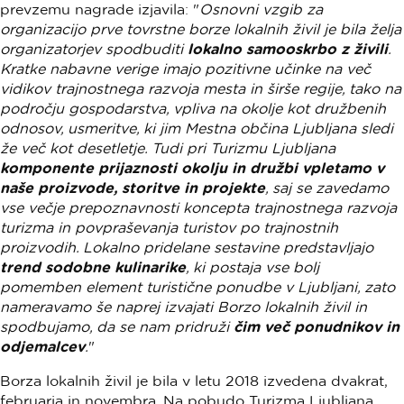
prevzemu nagrade izjavila: "
Osnovni vzgib za
organizacijo prve tovrstne borze lokalnih živil je bila želja
organizatorjev spodbuditi
lokalno samooskrbo z živili
.
Kratke nabavne verige imajo pozitivne učinke na več
vidikov trajnostnega razvoja mesta in širše regije, tako na
področju gospodarstva, vpliva na okolje kot družbenih
odnosov, usmeritve, ki jim Mestna občina Ljubljana sledi
že več kot desetletje. Tudi pri Turizmu Ljubljana
komponente prijaznosti okolju in družbi vpletamo v
naše proizvode, storitve in projekte
, saj se zavedamo
vse večje prepoznavnosti koncepta trajnostnega razvoja
turizma in povpraševanja turistov po trajnostnih
proizvodih. Lokalno pridelane sestavine predstavljajo
trend sodobne kulinarike
, ki postaja vse bolj
pomemben element turistične ponudbe v Ljubljani, zato
nameravamo še naprej izvajati Borzo lokalnih živil in
spodbujamo, da se nam pridruži
čim več ponudnikov in
odjemalcev
.
"
Borza lokalnih živil je bila v letu 2018 izvedena dvakrat,
februarja in novembra. Na pobudo Turizma Ljubljana,