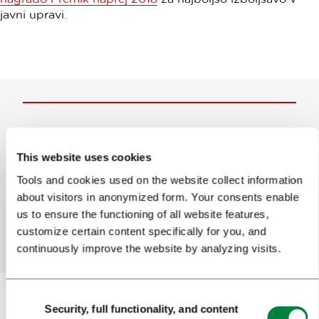
javni upravi.
Help us improve the site
This website uses cookies
Did you find the information you were looking
for?
Tools and cookies used on the website collect information
about visitors in anonymized form. Your consents enable
us to ensure the functioning of all website features,
Yes
No
customize certain content specifically for you, and
continuously improve the website by analyzing visits.
Consent
Security, full functionality, and content
Selection