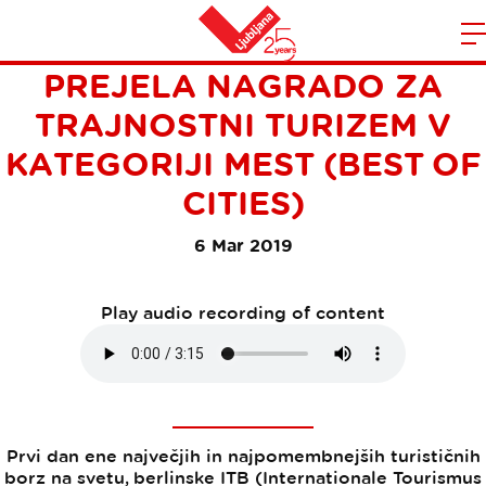
NA ITB BERLIN LJUBLJANA
m
Home
PREJELA NAGRADO ZA
n
TRAJNOSTNI TURIZEM V
KATEGORIJI MEST (BEST OF
CITIES)
6 Mar 2019
Play audio recording of content
Prvi dan ene največjih in najpomembnejših turističnih
borz na svetu, berlinske ITB (Internationale Tourismus