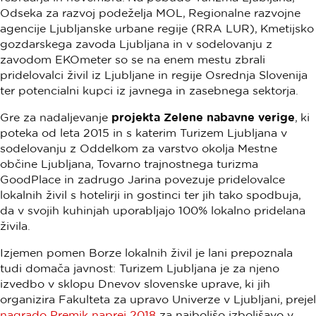
Odseka za razvoj podeželja MOL, Regionalne razvojne
agencije Ljubljanske urbane regije (RRA LUR), Kmetijsko
gozdarskega zavoda Ljubljana in v sodelovanju z
zavodom EKOmeter so se na enem mestu zbrali
pridelovalci živil iz Ljubljane in regije Osrednja Slovenija
ter potencialni kupci iz javnega in zasebnega sektorja.
Gre za nadaljevanje
projekta Zelene nabavne verige
, ki
poteka od leta 2015 in s katerim Turizem Ljubljana v
sodelovanju z Oddelkom za varstvo okolja Mestne
občine Ljubljana, Tovarno trajnostnega turizma
GoodPlace in zadrugo Jarina povezuje pridelovalce
lokalnih živil s hotelirji in gostinci ter jih tako spodbuja,
da v svojih kuhinjah uporabljajo 100% lokalno pridelana
živila.
Izjemen pomen Borze lokalnih živil je lani prepoznala
tudi domača javnost: Turizem Ljubljana je za njeno
izvedbo v sklopu Dnevov slovenske uprave, ki jih
organizira Fakulteta za upravo Univerze v Ljubljani, prejel
nagrado Premik naprej 2018
za najboljšo izboljšavo v