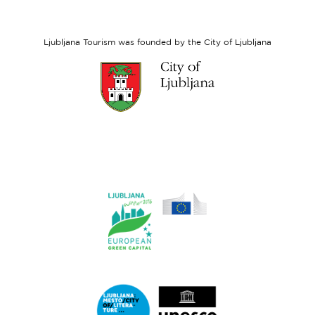
European
Social
Fund
Ljubljana Tourism was founded by the City of Ljubljana
Link
to
website
Ljubljana.si
Link
to
website
Ljubljana.si
-