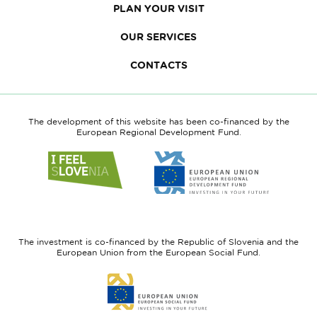
PLAN YOUR VISIT
OUR SERVICES
CONTACTS
The development of this website has been co-financed by the
European Regional Development Fund.
Link
Link
to
to
website
website
I
European
feel
Regional
Slovenia
Development
The investment is co-financed by the Republic of Slovenia and the
Fund
European Union from the European Social Fund.
Link
to
website