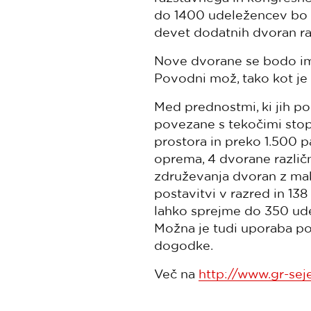
do 1400 udeležencev bo 
devet dodatnih dvoran raz
Nove dvorane se bodo im
Povodni mož, tako kot je
Med prednostmi, ki jih po
povezane s tekočimi stopn
prostora in preko 1.500 p
oprema, 4 dvorane različn
združevanja dvoran z mak
postavitvi v razred in 13
lahko sprejme do 350 ude
Možna je tudi uporaba po
dogodke.
Več na
http://www.gr-sej