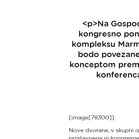
<p>Na Gospoda
kongresno pon
kompleksu Marmo
bodo povezane 
konceptom premi
konferenc
[image[78300]]
Nove dvorane, v skupni i
razstavnega in kongresne