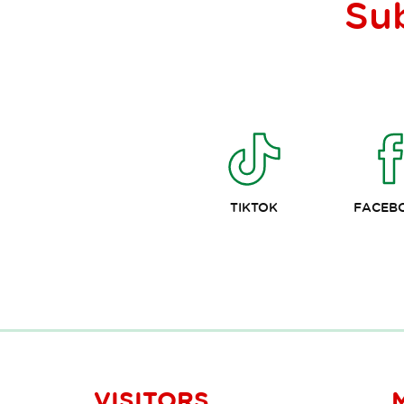
Su
TIKTOK
FACEB
VISITORS