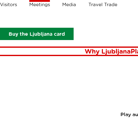
Crumbs
Visitors
Meetings
Media
Travel Trade
Meetings
News
Jeseni 2008 nove kongresne zmogljivosti 
JESEN
Buy the Ljubljana card
ZMOGLJ
Why Ljubljana
Pl
Play a