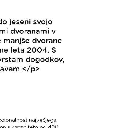
o jeseni svojo
mi dvoranami v
e manjše dvorane
ne leta 2004. S
vrstam dogodkov,
tavam.</p>
kcionalnost največjega
ran s kapaciteto od 490