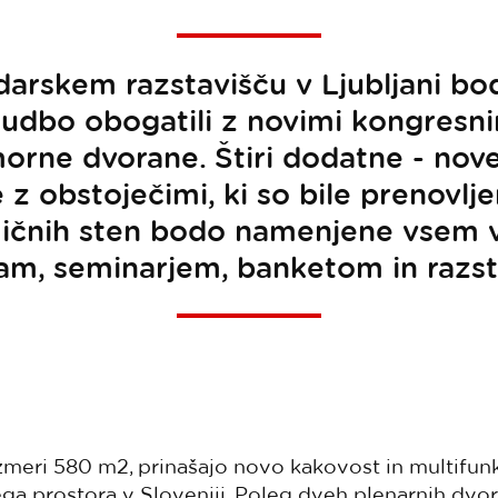
rskem razstavišču v Ljubljani bod
udbo obogatili z novimi kongresni
rne dvorane. Štiri dodatne - nov
z obstoječimi, ki so bile prenovlje
čnih sten bodo namenjene vsem 
am, seminarjem, banketom in razs
zmeri 580 m2, prinašajo novo kakovost in multifun
ga prostora v Sloveniji. Poleg dveh plenarnih dvo