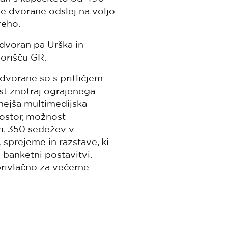
 dvorane odslej na voljo
reho.
dvoran pa Urška in
orišču GR.
 dvorane so s pritličjem
st znotraj ograjenega
rnejša multimedijska
rostor, možnost
i, 350 sedežev v
 sprejeme in razstave, ki
banketni postavitvi.
rivlačno za večerne