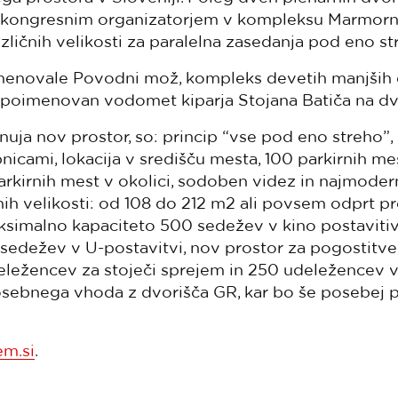
kongresnim organizatorjem v kompleksu Marmorne
ličnih velikosti za paralelna zasedanja pod eno st
enovale Povodni mož, kompleks devetih manjših 
 poimenovan vodomet kiparja Stojana Batiča na dv
nuja nov prostor, so: princip “vse pod eno streho”,
icami, lokacija v središču mesta, 100 parkirnih me
arkirnih mest v okolici, sodoben videz in najmode
ih velikosti: od 108 do 212 m2 ali povsem odprt p
simalno kapaciteto 500 sedežev v kino postavitiv
8 sedežev v U-postavitvi, nov prostor za pogostitve,
ležencev za stoječi sprejem in 250 udeležencev v 
sebnega vhoda z dvorišča GR, kar bo še posebej p
em.si
.