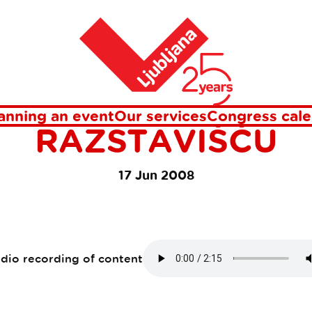
na Gospodarskem razstavišču
Home
I 2008 NOVE KON
IVOSTI NA GOSPO
anning an event
Our services
Congress cale
RAZSTAVIŠČU
17 Jun 2008
udio recording of content