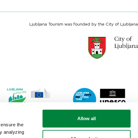
Ljubljana Tourism was founded by the City of Ljubljana
Link
Lin
Allow all
to
to
 ensure the
website
web
by analyzing
Ljubljana.si
Lju