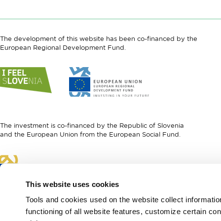
The development of this website has been co-financed by the
European Regional Development Fund.
Link
Link
to
to
website
website
I
European
feel
Regional
Slovenia
Development
The investment is co-financed by the Republic of Slovenia
Fund
and the European Union from the European Social Fund.
Link
to
website
This website uses cookies
European
Social
Tools and cookies used on the website collect informati
Fund
functioning of all website features, customize certain co