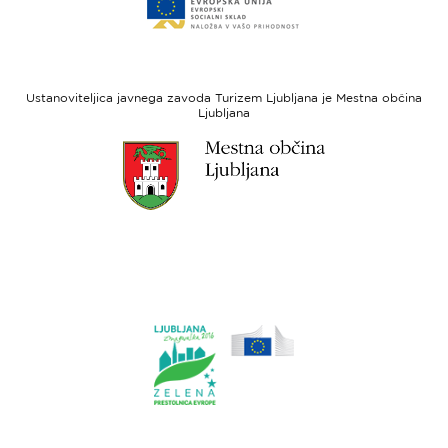
do
za
spletne
regionalni
strani
razvoj
Evropski
socialni
Ustanoviteljica javnega zavoda Turizem Ljubljana je Mestna občina
sklad
Ljubljana
Link
do
spletne
strani
Ljubljana.si
Link
do