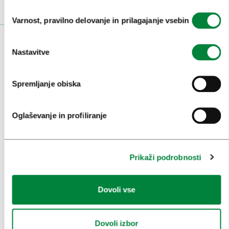
Izbira
Varnost, pravilno delovanje in prilagajanje vsebin
soglasja
OBISKOVALCI
Nastavitve
OGLEDI IN IZLETI
Spremljanje obiska
ZNAMENITOSTI IN AKTIVNOSTI
UMETNOST IN KULTURA
Oglaševanje in profiliranje
KULINARIKA
AKTUALNO
Prikaži podrobnosti
PRIREDITVE
Dovoli vse
INFORMACIJE
KONGRESNI URAD LJUBLJANA
Dovoli izbor