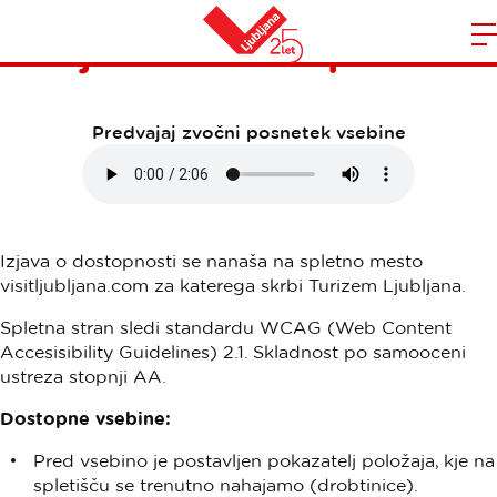
Izjava o dostopnosti
Domov
n
Predvajaj zvočni posnetek vsebine
Izjava o dostopnosti se nanaša na spletno mesto
visitljubljana.com za katerega skrbi Turizem Ljubljana.
Spletna stran sledi standardu WCAG (Web Content
Accesisibility Guidelines) 2.1. Skladnost po samooceni
ustreza stopnji AA.
Dostopne vsebine:
Pred vsebino je postavljen pokazatelj položaja, kje na
spletišču se trenutno nahajamo (drobtinice).