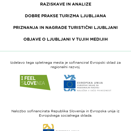
RAZISKAVE IN ANALIZE
DOBRE PRAKSE TURIZMA LJUBLJANA
PRIZNANJA IN NAGRADE TURISTIČNI LJUBLJANI
OBJAVE O LJUBLJANI V TUJIH MEDIJIH
Izdelavo tega spletnega mesta je sofinanciral Evropski sklad za
regionalni razvoj.
Link
Link
do
do
spletne
spletne
strani
strani
I
Evropska
feel
unija
Naložbo sofinancirata Republika Slovenija in Evropska unija iz
Slovenia
-
Evropskega socialnega sklada.
Evropski
Link
sklad