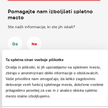
Pomagajte nam izboljšati spletno
mesto
Ste našli informacije, ki ste jih iskali?
Da
Ne
Ta spletna stran vsebuje piškotke
Orodja in piškotki, ki jih uporabljamo na spletnem mestu,
zbirajo v anonimizirani obliki informacije o obiskovalcih.
Prijavi se na
e-novice
Vaše privolitve nam omogočajo, da lahko zagotovimo
delovanje vseh funkcij spletnega mesta, določene vsebine
prilagodimo posebej za vas in z analizo obiska spletno
Ali nam sledi na:
mesto stalno izboljšujemo.