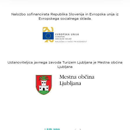
I
Evropska
feel
unija
Naložbo sofinancirata Republika Slovenija in Evropska unija iz
Slovenia
-
Evropskega socialnega sklada.
Evropski
Link
sklad
do
za
spletne
regionalni
strani
razvoj
Evropski
socialni
Ustanoviteljica javnega zavoda Turizem Ljubljana je Mestna občina
sklad
Ljubljana
Link
do
spletne
strani
Ljubljana.si