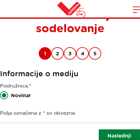
Obrazec za medijsko
Domov
sodelovanje
n
1
2
3
4
5
Informacije o mediju
Podružnica:*
Novinar
Polja označena z * so obvezna.