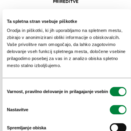
PRIREDITVE
INFORMACIJE
Ta spletna stran vsebuje piškotke
KONGRESNI URAD LJUBLJANA
Orodja in piškotki, ki jih uporabljamo na spletnem mestu,
zbirajo v anonimizirani obliki informacije o obiskovalcih.
ZAKAJ LJUBLJANA
Vaše privolitve nam omogočajo, da lahko zagotovimo
delovanje vseh funkcij spletnega mesta, določene vsebine
NAČRTOVANJE DOGODKOV
prilagodimo posebej za vas in z analizo obiska spletno
mesto stalno izboljšujemo.
NAŠE STORITVE
KOLEDAR KONGRESOV
Izbira
NOVICE
Varnost, pravilno delovanje in prilagajanje vsebin
soglasja
OBRAZCI
Nastavitve
MEDIJI
Spremljanje obiska