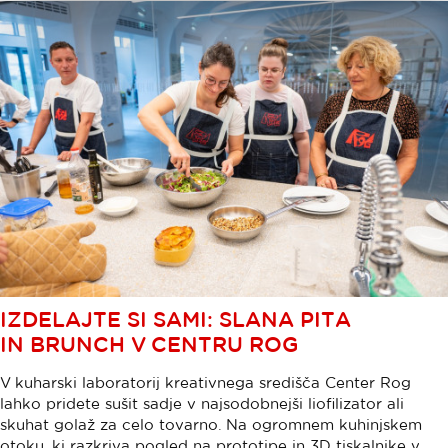
IZDELAJTE SI SAMI: SLANA PITA
IN BRUNCH V CENTRU ROG
V kuharski laboratorij kreativnega središča Center Rog
lahko pridete sušit sadje v najsodobnejši liofilizator ali
skuhat golaž za celo tovarno. Na ogromnem kuhinjskem
otoku, ki razkriva pogled na prototipe in 3D tiskalnike v