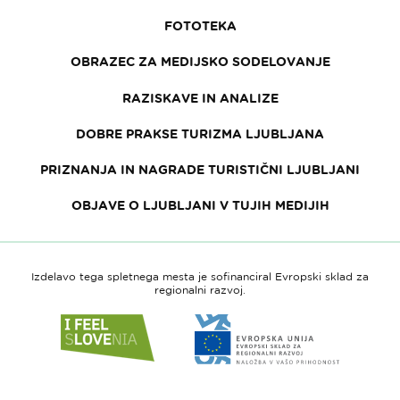
FOTOTEKA
OBRAZEC ZA MEDIJSKO SODELOVANJE
RAZISKAVE IN ANALIZE
DOBRE PRAKSE TURIZMA LJUBLJANA
PRIZNANJA IN NAGRADE TURISTIČNI LJUBLJANI
OBJAVE O LJUBLJANI V TUJIH MEDIJIH
Izdelavo tega spletnega mesta je sofinanciral Evropski sklad za
regionalni razvoj.
Link
Link
do
do
spletne
spletne
strani
strani
I
Evropska