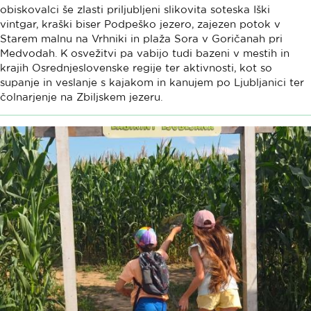
obiskovalci še zlasti priljubljeni slikovita soteska Iški
vintgar, kraški biser Podpeško jezero, zajezen potok v
Starem malnu na Vrhniki in plaža Sora v Goričanah pri
Medvodah. K osvežitvi pa vabijo tudi bazeni v mestih in
krajih Osrednjeslovenske regije ter aktivnosti, kot so
supanje in veslanje s kajakom in kanujem po Ljubljanici ter
čolnarjenje na Zbiljskem jezeru.