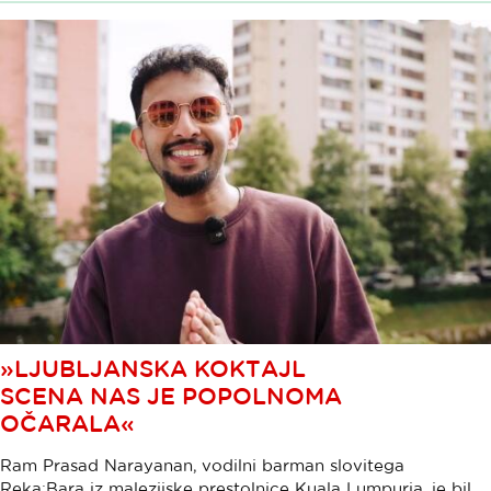
»LJUBLJANSKA KOKTAJL
SCENA NAS JE POPOLNOMA
OČARALA«
Ram Prasad Narayanan, vodilni barman slovitega
Reka:Bara iz malezijske prestolnice Kuala Lumpurja, je bil