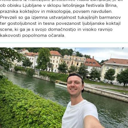
ob obisku Ljubljane v sklopu letošnjega festivala Brina,
praznika koktejlov in miksologije, povsem navdušen.
Prevzeli so ga izjemna ustvarjalnost tukajšnjih barmanov
ter gostoljubnost in tesna povezanost ljubljanske koktajl
scene, ki ga je s svojo domačnostjo in visoko ravnijo
kakovosti popolnoma očarala.