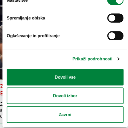
Nastavitve
Spremljanje obiska
Oglaševanje in profiliranje
Prikaži podrobnosti
Dovoli vse
ZAČARAJTE ZAPESTNICO
EVILEVE
Dovoli izbor
Živa kreativa usnja in netov – najdite zvezdo v sebi in si v
ateljeju na slikoviti Trubarjevi ulici ustvarite brezčasno
Zavrni
usnjeno zapestnico.