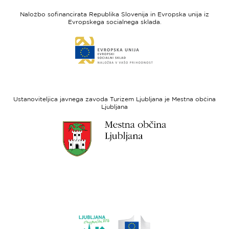
feel
unija
Naložbo sofinancirata Republika Slovenija in Evropska unija iz
Slovenia
-
Evropskega socialnega sklada.
Evropski
Link
sklad
do
za
spletne
regionalni
strani
razvoj
Evropski
socialni
Ustanoviteljica javnega zavoda Turizem Ljubljana je Mestna občina
sklad
Ljubljana
Link
do
spletne
strani
Ljubljana.si