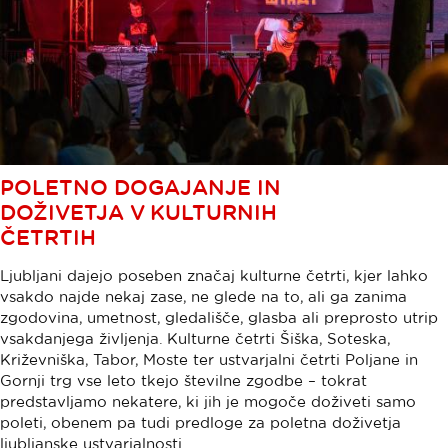
POLETNO DOGAJANJE IN
DOŽIVETJA V KULTURNIH
ČETRTIH
Ljubljani dajejo poseben značaj kulturne četrti, kjer lahko
vsakdo najde nekaj zase, ne glede na to, ali ga zanima
zgodovina, umetnost, gledališče, glasba ali preprosto utrip
vsakdanjega življenja. Kulturne četrti Šiška, Soteska,
Križevniška, Tabor, Moste ter ustvarjalni četrti Poljane in
Gornji trg vse leto tkejo številne zgodbe – tokrat
predstavljamo nekatere, ki jih je mogoče doživeti samo
poleti, obenem pa tudi predloge za poletna doživetja
ljubljanske ustvarjalnosti.