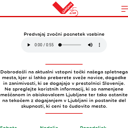
Aktualno
Domov
n
Predvajaj zvočni posnetek vsebine
Dobrodošli na aktualni vstopni točki našega spletnega
mesta, kjer si lahko preberete sveže novice, dogodke
in zanimivosti, ki se dogajajo v prestolnici Slovenije.
Ne spreglejte koristnih informacij, ki so namenjene
meščanom in obiskovalcem Ljubljane ter tako ostanite
na tekočem z dogajanjem v Ljubljani in postanite del
skupnosti, ki ceni to čudovito mesto.
Sobota
Nedelja
Ponedeljek