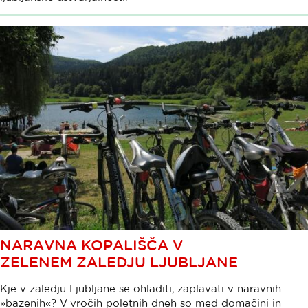
NARAVNA KOPALIŠČA V
ZELENEM ZALEDJU LJUBLJANE
Kje v zaledju Ljubljane se ohladiti, zaplavati v naravnih
»bazenih«? V vročih poletnih dneh so med domačini in