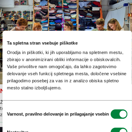
Ta spletna stran vsebuje piškotke
Orodja in piškotki, ki jih uporabljamo na spletnem mestu,
zbirajo v anonimizirani obliki informacije o obiskovalcih.
Vaše privolitve nam omogočajo, da lahko zagotovimo
delovanje vseh funkcij spletnega mesta, določene vsebine
prilagodimo posebej za vas in z analizo obiska spletno
mesto stalno izboljšujemo.
NAREDITE SI MAJICO V ANSELMI
Živa kreativa blaga in vzorcev – stopite v barviti svet
Izbira
trajnostne mode in si sami ustvarite unikatno majico iz
Varnost, pravilno delovanje in prilagajanje vsebin
zavrženega tekstila.
soglasja