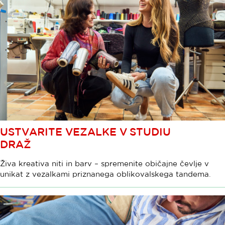
USTVARITE VEZALKE V STUDIU
DRAŽ
Živa kreativa niti in barv – spremenite običajne čevlje v
unikat z vezalkami priznanega oblikovalskega tandema.