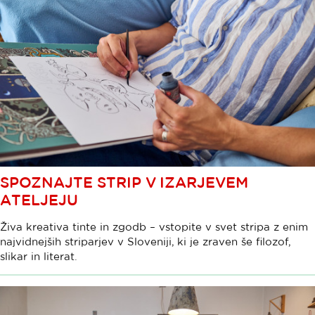
SPOZNAJTE STRIP V IZARJEVEM
ATELJEJU
Živa kreativa tinte in zgodb – vstopite v svet stripa z enim
najvidnejših striparjev v Sloveniji, ki je zraven še filozof,
slikar in literat.