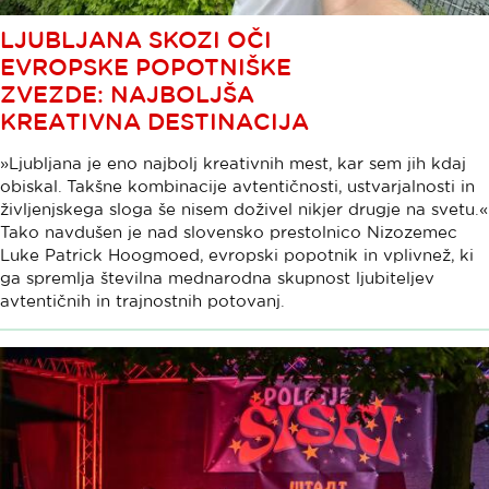
LJUBLJANA SKOZI OČI
EVROPSKE POPOTNIŠKE
ZVEZDE: NAJBOLJŠA
KREATIVNA DESTINACIJA
»Ljubljana je eno najbolj kreativnih mest, kar sem jih kdaj
obiskal. Takšne kombinacije avtentičnosti, ustvarjalnosti in
življenjskega sloga še nisem doživel nikjer drugje na svetu.«
Tako navdušen je nad slovensko prestolnico Nizozemec
Luke Patrick Hoogmoed, evropski popotnik in vplivnež, ki
ga spremlja številna mednarodna skupnost ljubiteljev
avtentičnih in trajnostnih potovanj.